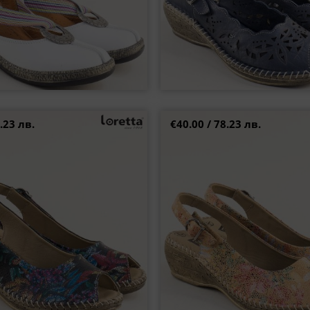
.23 лв.
€40.00 / 78.23 лв.
сандали LORETTA от естествена
Дамски сандали LORETTA на
кожа l5317chps
l5317bjps
38
40
41
39