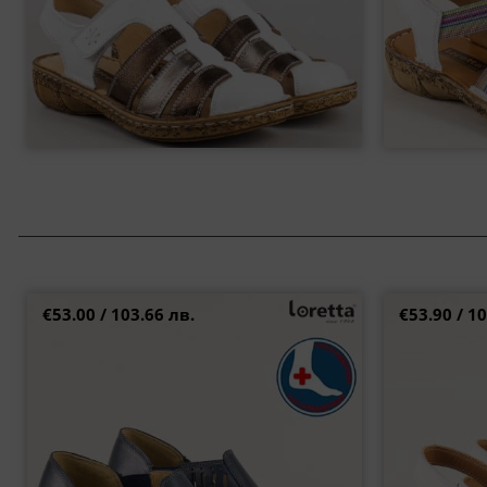
€53.00 / 103.66 лв.
€53.90 / 10
Затворени дамски сандали от кожа на
Дамски сандал
ортопедично ходило в син цвят l5325s
39
36