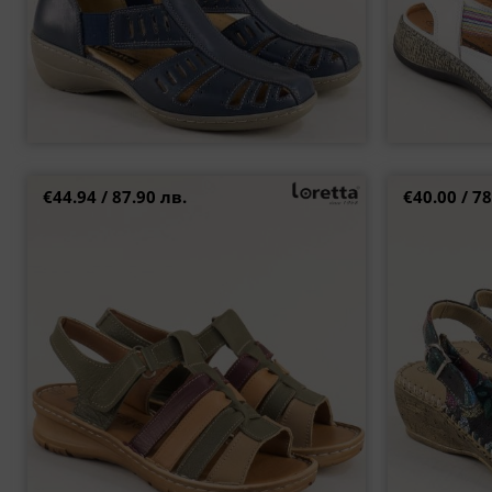
€44.94 / 87.90 лв.
€40.00 / 78
Дамски ортопедични сандали LORETTA от
Черни дамски 
естествена кожа l7191414zps
37