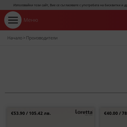
Използвайки този сайт, Вие се съгласявате с употребата на бисквитки и 
Меню
Начало
>
Производители
€53.90 / 105.42 лв.
€40.00 / 78
LORETTA дамски зелени сандали с кафяви и
Ортопедични 
бежови кожени каишки l7126zps
бе