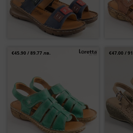
€45.90 / 89.77 лв.
€47.00 / 91
LORETTA дамски сандали от естествена кожа в
Бежови дамс
модерен зелен цвят l855z
естествена
37
41
42