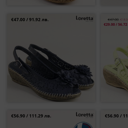
€47.00 / 91.92 лв.
€47.00
-€18.
Дамски сандали Loretta от естествена кожа в
Дамски токов
€29.00 / 56.72
синьо на клин ходило l5263s1
37
38
39
40
41
42
€56.90 / 111.29 лв.
€56.90 / 11
Дамски анатомични бели обувки с
Кожени дамс
асиметрична каишка l6405b
ц