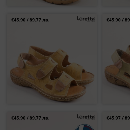
€45.90 / 89.77 лв.
€45.90 / 89
LORETTA комфортни дамски сандали с велкро
Анатомичн
закопчаване в жълто l7409j
моде
36
37
39
40
41
42
36
37
€45.90 / 89.77 лв.
€45.97 / 89
Ортопедични бели дамски сандали от
Дамски санда
естествена кожа l6383bps
пъстра