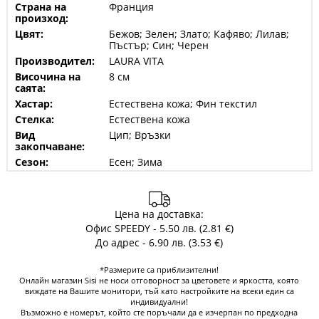
Страна на
Франция
произход:
Цвят:
Бежов; Зелен; Злато; Кафяво; Лилав;
Пъстър; Син; Черен
Производител:
LAURA VITA
Височина на
8 см
саята:
Хастар:
Естествена кожа; Фин текстил
Стелка:
Естествена кожа
Вид
Цип; Връзки
закопчаване:
Сезон:
Есен; Зима
Цена на доставка:
Офис SPEEDY - 5.50 лв. (2.81 €)
До адрес - 6.90 лв. (3.53 €)
*Размерите са приблизителни!
Онлайн магазин Sisi не носи отговорност за цветовете и яркостта, която
виждате на Вашите монитори, тъй като настройките на всеки един са
индивидуални!
Възможно е номерът, който сте поръчали да е изчерпан по предходна