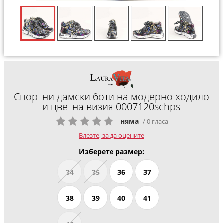
Спортни дамски боти на модерно ходило
и цветна визия 0007120schps
няма
/ 0 гласа
Влезте, за да оцените
Изберете размер:
34
35
36
37
38
39
40
41