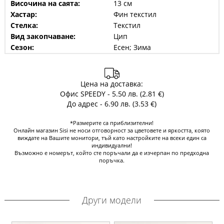
Височина на саята:
13 см
Хастар:
Фин текстил
Стелка:
Текстил
Вид закопчаване:
Цип
Сезон:
Есен; Зима
Цена на доставка:
Офис SPEEDY - 5.50 лв. (2.81 €)
До адрес - 6.90 лв. (3.53 €)
*Размерите са приблизителни!
Онлайн магазин Sisi не носи отговорност за цветовете и яркостта, която
виждате на Вашите монитори, тъй като настройките на всеки един са
индивидуални!
Възможно е номерът, който сте поръчали да е изчерпан по предходна
поръчка.
Други модели