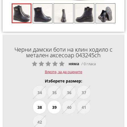
Черни дамски боти на клин ходило с
метален аксесоар 043245ch
няма
/ 0 гласа
Влезте, за да оцените
Изберете размер:
34
35
36
37
38
39
40
41
42