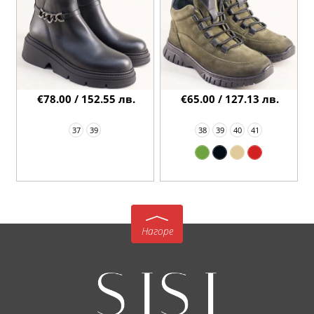
€78.00 / 152.55 лв.
€65.00 / 127.13 лв.
37
39
38
39
40
41
Нагоре