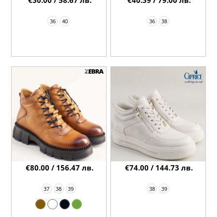
36
40
36
38
€80.00 / 156.47 лв.
€74.00 / 144.73 лв.
37
38
39
38
39