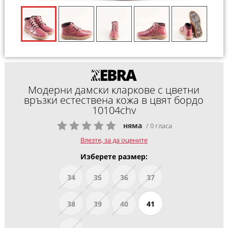
Модерни дамски кларкове с цветни
връзки естествена кожа в цвят бордо
10104chv
няма
/ 0 гласа
Влезте, за да оцените
Изберете размер:
34
35
36
37
38
39
40
41