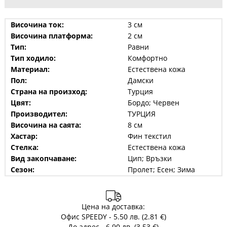
Височина ток:
3 см
Височина платформа:
2 см
Тип:
Равни
Тип ходило:
Комфортно
Материал:
Естествена кожа
Пол:
Дамски
Страна на произход:
Турция
Цвят:
Бордо; Червен
Производител:
ТУРЦИЯ
Височина на саята:
8 см
Хастар:
Фин текстил
Стелка:
Естествена кожа
Вид закопчаване:
Цип; Връзки
Сезон:
Пролет; Есен; Зима
Цена на доставка:
Офис SPEEDY - 5.50 лв. (2.81 €)
До адрес - 6.90 лв. (3.53 €)