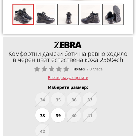
Комфортни дамски боти на равно ходило
в черен цвят естествена кожа 25604ch
няма
/ 0 гласа
Влезте, за да оцените
Изберете размер:
34
35
36
37
38
39
40
41
42