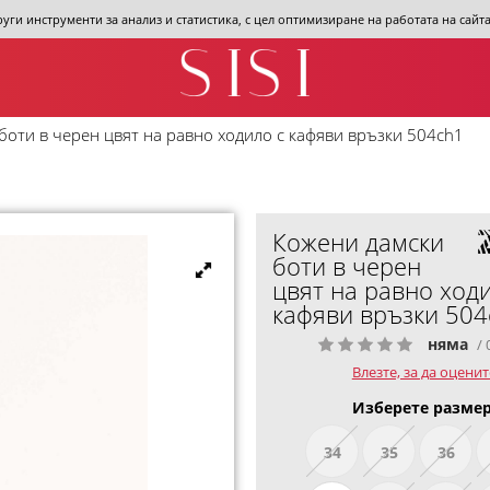
други инструменти за анализ и статистика, с цел оптимизиране на работата на сай
боти в черен цвят на равно ходило с кафяви връзки 504ch1
Кожени дамски
боти в черен
цвят на равно ходи
кафяви връзки 504
няма
/ 
Влезте, за да оценит
Изберете размер
34
35
36