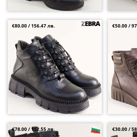
€80.00 / 156.47 лв.
€50.00 / 97
Дамски спортни боти в връзки и цип в черна
Кафяви дамски
кожа 5780ch
естествена ко
39
40
40
€78.00 / 152.55 лв.
€30.00 / 58
Дамски боти с нисък ток и фина връзка
Изчистени чер
372samina3ch
цип 5129ch