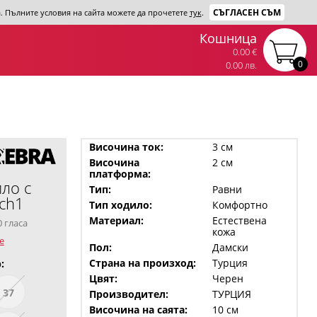
СЪГЛАСЕН СЪМ
та. Пълните условия на сайта можете да прочетете
тук
.
Кошница
0.00 €
0
0.00 лв.
Височина ток:
3 см
Височина
2 см
платформа:
ло с
Тип:
Равни
ch1
Тип ходило:
Комфортно
Материал:
Естествена
0 гласа
кожа
е
Пол:
Дамски
Страна на произход:
Турция
:
Цвят:
Черен
37
Производител:
ТУРЦИЯ
Височина на саята:
10 см