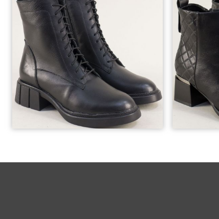
37
39
40
40