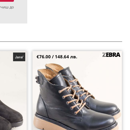
учиш до
€76.00 / 148.64 лв.
ден ток и
Черни кожени дамски боти с кафяви връзки и
8-001
каучуково ходило 613chk
36
37