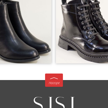
37
38
Нагоре