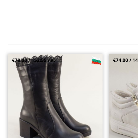
€78.00 / 152.55 лв.
€74.00 / 14
Кожени дамски боти в черно с ефектна
CAPRICE спорт
дантела на ток b1851ach
на платформа 
37
39
38
39