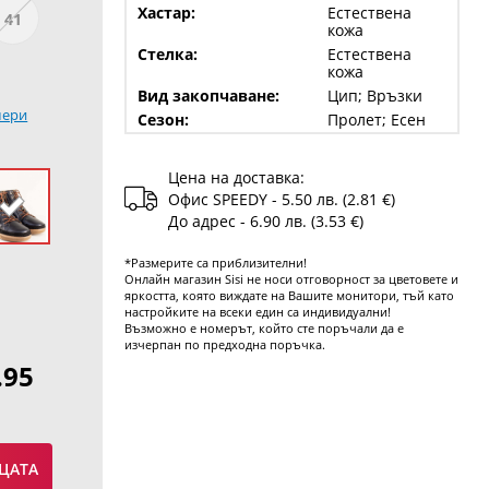
Хастар:
Естествена
41
кожа
Стелка:
Естествена
кожа
Вид закопчаване:
Цип; Връзки
мери
Сезон:
Пролет; Есен
Цена на доставка:
Офис SPEEDY - 5.50 лв. (2.81 €)
До адрес - 6.90 лв. (3.53 €)
*Размерите са приблизителни!
Онлайн магазин Sisi не носи отговорност за цветовете и
яркостта, която виждате на Вашите монитори, тъй като
настройките на всеки един са индивидуални!
Възможно е номерът, който сте поръчали да е
изчерпан по предходна поръчка.
.95
ЦАТА