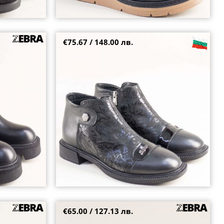
€75.67 / 148.00 лв.
бела
Естествена кожа дамски боти с модерен
 визия 10640ch
дизайн в черен цвят m1137chnch
36
37
40
€65.00 / 127.13 лв.
рен цвят на
Дамски кларкове естествена кожа в черен
цвят на каучуково ходило sp2052ch