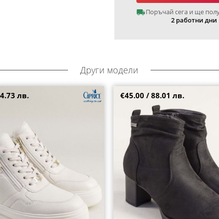
Поръчай сега и ще пол
2 работни дни
Други модели
4.73 лв.
€45.00 / 88.01 лв.
ни дамски боти в бежова кожа
Стилни дамски боти JANA на сре
с връзки и цип 9-26251-170
платформа в черен цвят 8-2637
38