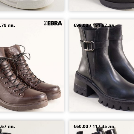
.79 лв.
€98.00 / 191.67 лв.
 боти на платформа от
Черни дамски боти от кожа с де
жа 2451kk
грайферна подметка и модерна
38
.67 лв.
€60.00 / 117.35 лв.
ни дамски боти на среден ток с
Естествен лак дамски боти в че
комфортно ходило m1719lch