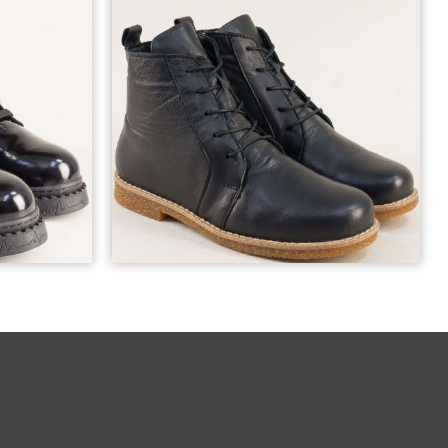
38
39