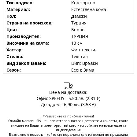
Тип ходило:
Комфортно
Материал:
Естествена кожа
Пол:
Дамски
Страна на произход:
Турция
Цвят:
Бежов
Производител:
ТУРЦИЯ
Височина на саята:
13 см
Хастар:
Фин текстил
Стелка:
Текстил
Вид закопчаване:
Цип; Връзки
Сезон:
Есен; Зима
Цена на доставка:
Офис SPEEDY - 5.50 лв. (2.81 €)
До адрес - 6.90 лв. (3.53 €)
*Размерите са приблизителни!
Онлайн магазин Sisi не носи отговорност за цветовете и яркостта, която
виждате на Вашите монитори, тъй като настройките на всеки един са
индивидуални!
Възможно е номерът, който сте поръчали да е изчерпан по предходна