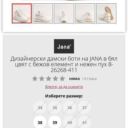
Дизайнерски дамски боти на JANA в бял
цвят с бежов елемент и нежен пух 8-
26268-411
няма
/ 0 гласа
Влезте, за да оцените
Изберете размер:
34
35
36
37
38
39
40
41