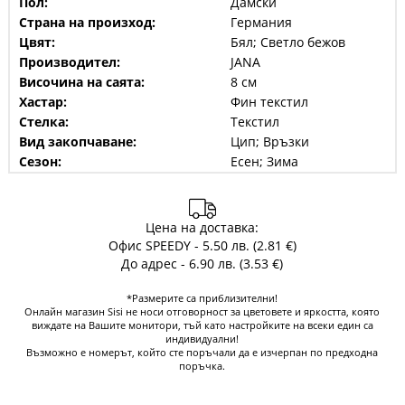
Пол:
Дамски
Страна на произход:
Германия
Цвят:
Бял; Светло бежов
Производител:
JANA
Височина на саята:
8 см
Хастар:
Фин текстил
Стелка:
Текстил
Вид закопчаване:
Цип; Връзки
Сезон:
Есен; Зима
Цена на доставка:
Офис SPEEDY - 5.50 лв. (2.81 €)
До адрес - 6.90 лв. (3.53 €)
*Размерите са приблизителни!
Онлайн магазин Sisi не носи отговорност за цветовете и яркостта, която
виждате на Вашите монитори, тъй като настройките на всеки един са
индивидуални!
Възможно е номерът, който сте поръчали да е изчерпан по предходна
поръчка.