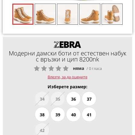
Модерни дамски боти от естествен набук
с връзки и цип 8200nk
няма
/ 0 гласа
Влезте, за да оцените
Изберете размер:
34
35
36
37
38
39
40
41
42