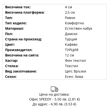
Височина ток:
4 см
Височина платформа:
2,5 см
Тип:
Равни
Тип ходило:
Комфортно
Материал:
Естествен набук
Пол:
Дамски
Страна на произход:
Турция
Цвят:
Кафяво
Производител:
ТУРЦИЯ
Височина на саята:
12 см
Хастар:
Фин текстил
Стелка:
Текстил
Вид закопчаване:
Цип; Връзки
Сезон:
Есен; Зима
Цена на доставка:
Офис SPEEDY - 5.50 лв. (2.81 €)
До адрес - 6.90 лв. (3.53 €)