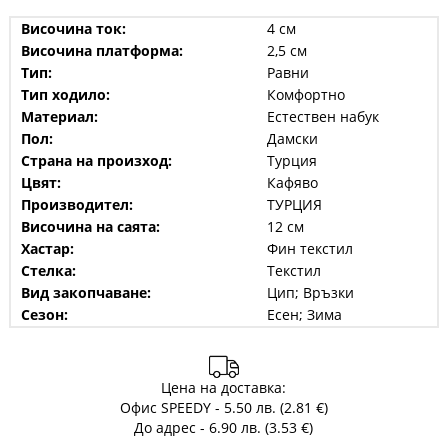
Височина ток:
4 см
Височина платформа:
2,5 см
Тип:
Равни
Тип ходило:
Комфортно
Материал:
Естествен набук
Пол:
Дамски
Страна на произход:
Турция
Цвят:
Кафяво
Производител:
ТУРЦИЯ
Височина на саята:
12 см
Хастар:
Фин текстил
Стелка:
Текстил
Вид закопчаване:
Цип; Връзки
Сезон:
Есен; Зима
Цена на доставка:
Офис SPEEDY - 5.50 лв. (2.81 €)
До адрес - 6.90 лв. (3.53 €)