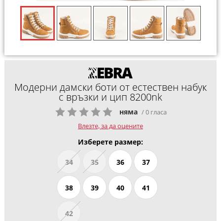
Модерни дамски боти от естествен набук
с връзки и цип 8200nk
няма
/ 0 гласа
Влезте, за да оцените
Изберете размер:
34
35
36
37
38
39
40
41
42