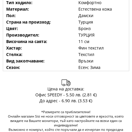
Тип ходило:
Комфортно
Материал:
Естествена кожа
Пол:
Дамски
Страна на произход:
Турция
Цвят:
Бронз
Производител:
ТУРЦИЯ
Височина на саята:
11 см
Хастар:
Фин текстил
Стелка:
Текстил
Вид закопчаване:
Връзки
Сезон:
Есен; Зима
Цена на доставка:
Офис SPEEDY - 5.50 лв. (2.81 €)
До адрес - 6.90 лв. (3.53 €)
*Размерите са приблизителни!
Онлайн магазин Sisi не носи отговорност за цветовете и яркостта, която
виждате на Вашите монитори, тъй като настройките на всеки един са
индивидуални!
Възможно е номерът, който сте поръчали да е изчерпан по предходна