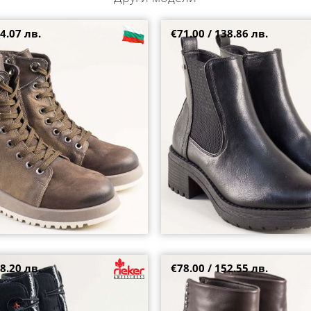
4.07 лв.
€71.00 / 138.86 лв.
мски боти в кафяв набук с
Черни дамски боти JANA на сред
на платформа 080925nkps
ластик 8-26460-022
38
39
41
8.20 лв.
€78.00 / 152.55 лв.
 боти на висок ток с лачени
Екстравагантни дамски боти в к
ерни връзки y2576-00
метална декорация 012214k