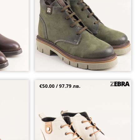
36
37
€50.00 / 97.79 лв.
териал с цип и
Леки и удобни дамски боти от естествена кожа
в бежов цвят 248508bj
38