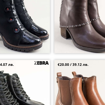
36
37
38
4.07 лв.
€20.00 / 39.12 лв.
боти в комбинация от естествен
Дамски боти в кафяво от еко ма
02425101vch
широк ластик ycc93k
41