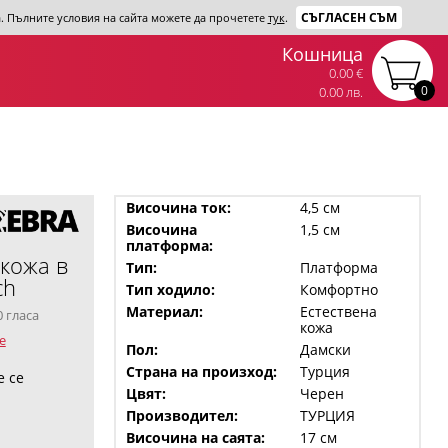
СЪГЛАСЕН СЪМ
та. Пълните условия на сайта можете да прочетете
тук
.
Кошница
0.00 €
0
0.00 лв.
Височина ток:
4,5 см
Височина
1,5 см
платформа:
 кожа в
Тип:
Платформа
ch
Тип ходило:
Комфортно
Материал:
Естествена
0 гласа
кожа
е
Пол:
Дамски
Страна на произход:
Турция
е се
Цвят:
Черен
Производител:
ТУРЦИЯ
Височина на саята:
17 см