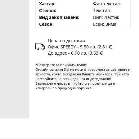
Хастар:
Фин текстил
Стелка:
Текстил
Вид закопчаване:
Цип; Ластик
Сезон:
Есен; Зима
Цена на доставка:
Офис SPEEDY - 5.50 лв. (2.81 €)
До адрес - 6.90 лв. (3.53 €)
*Размерите са приблизителни!
Онлайн магазин Sisi не носи отговорност за цветовете и
яркостта, която виждате на Вашите монитори, тъй като
настройките на всеки един са индивидуални!
Възможно е номерът, който сте поръчали да е
изчерпан по предходна поръчка.