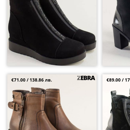
39
37
€71.00 / 138.86 лв.
€89.00 / 17
Кафяви дамски боти на ток и платформа от
Черни дамски 
естествена кожа 1950807k
велур и кожа 
38
36
39
40