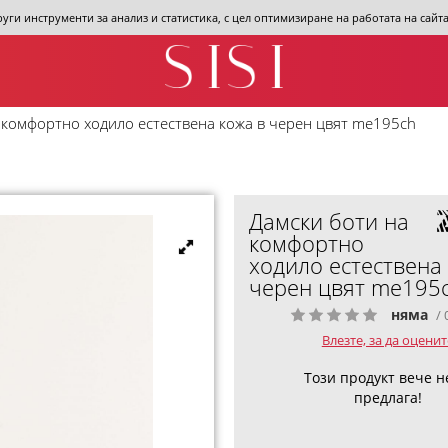
други инструменти за анализ и статистика, с цел оптимизиране на работата на сай
 комфортно ходило естествена кожа в черен цвят me195ch
Дамски боти на
комфортно
ходило естествена
черен цвят me195
няма
/ 
Влезте, за да оценит
Този продукт вече н
предлага!