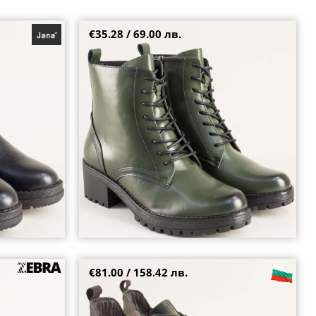
€35.28 / 69.00 лв.
ен ток с цип и
Зелени кубинки от еко материал на среден ток
с опушен ефект ycc50z
37
38
€81.00 / 158.42 лв.
афяв цвят с
Kларкове от набук в зелен цвят с опушен
ефект и със светлокафяви детайли 010824nz