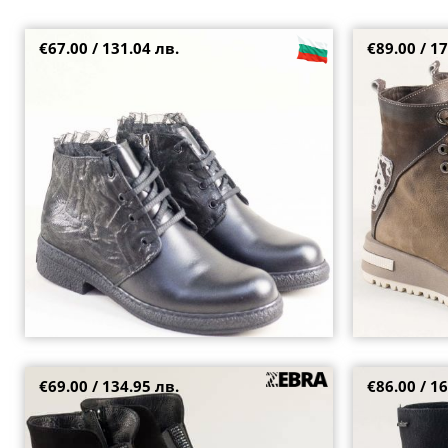
€67.00 / 131.04 лв.
€89.00 / 17
Дамски кларкове на нисък ток с атрактивна
Атрактивни да
визия в черна кожа 217ch
връзки и цип 
36
37
38
39
36
37
38
€69.00 / 134.95 лв.
€86.00 / 16
Дамски боти черен набук и платформа
Стилни дамски
me195nch
детайли и мод