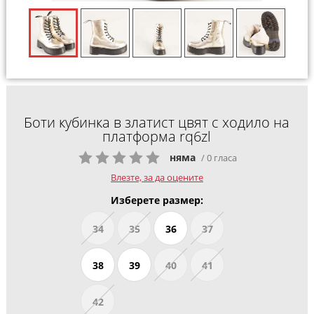
Боти кубинка в златист цвят с ходило на
платформа rq6zl
няма
/ 0 гласа
Влезте, за да оцените
Изберете размер:
34
35
36
37
38
39
40
41
42