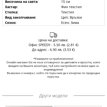
Височина на саята:
15 см
Хастар:
Фин текстил
Стелка:
Текстил
Вид закопчаване:
Цип; Връзки
Сезон:
Есен; Зима
Цена на доставка:
Офис SPEEDY - 5.50 лв. (2.81 €)
До адрес - 6.90 лв. (3.53 €)
*Размерите са приблизителни!
Онлайн магазин Sisi не носи отговорност за цветовете и яркостта, която
виждате на Вашите монитори, тъй като настройките на всеки един са
индивидуални!
Възможно е номерът, който сте поръчали да е изчерпан по предходна
поръчка.
Други модели