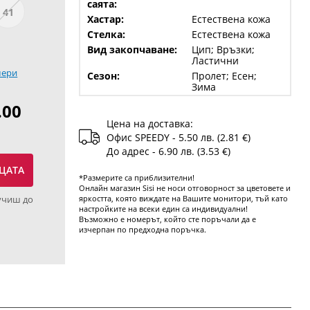
саята:
41
Хастар:
Естествена кожа
Стелка:
Естествена кожа
Вид закопчаване:
Цип; Връзки;
Ластични
мери
Сезон:
Пролет; Есен;
Зима
.00
Цена на доставка:
Офис SPEEDY - 5.50 лв. (2.81 €)
До адрес - 6.90 лв. (3.53 €)
ЦАТА
*Размерите са приблизителни!
Онлайн магазин Sisi не носи отговорност за цветовете и
учиш до
яркостта, която виждате на Вашите монитори, тъй като
настройките на всеки един са индивидуални!
Възможно е номерът, който сте поръчали да е
изчерпан по предходна поръчка.