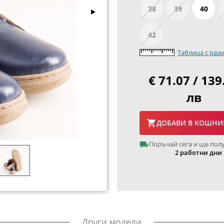
38
39
40
42
Таблица с раз
€ 71.07 / 139
лв
ДОБАВИ В КОШНИ
Поръчай сега и ще пол
2 работни дни
Други модели