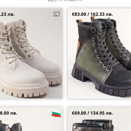
.23 лв.
€83.00 / 162.33 лв.
оти в бежов цвят на среден ток
Пъстри дамски боти на модерно
ORTINA 622970bj
връзки и цип k222-1ps
40
41
38
8.00 лв.
€69.00 / 134.95 лв.
а дамски боти в черен цвят с
S.OLIVER дамски боти в цвят бр
нт k34achps1
ток с връзки и цип 5-25241-9a5