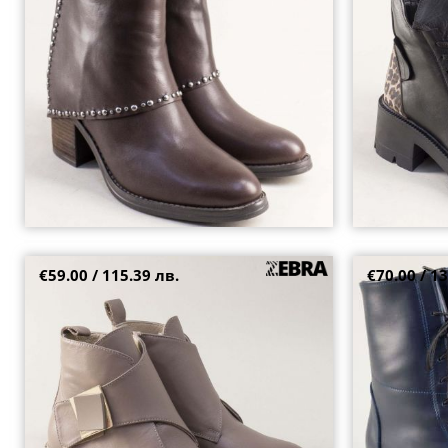
36
37
38
39
40
€59.00 / 115.39 лв.
€70.00 / 13
Тренд дамски боти с цип и велкро
Сини дамски б
закопчаване в бежова кожа 2303304bj
естстествена 
36
39
37
38
39