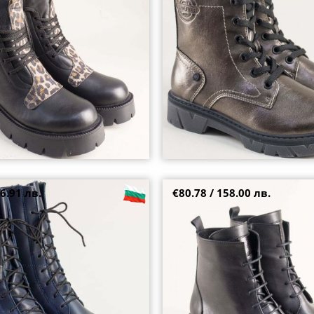
38
39
6.91 лв.
€80.78 / 158.00 лв.
оти на нисък ток от
Дамски боти на български прои
кожа 2556658s
черна кожа с връзки и цип irm
40
36
38
39
40