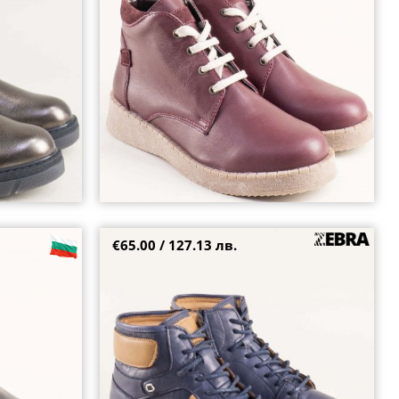
38
39
41
€65.00 / 127.13 лв.
зводител в
Сини дамски боти от естествена кожа с връзки
a1601ch
и цип на равно ходило 44161s
36