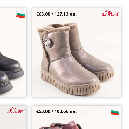
€65.00 / 127.13 лв.
 ходило с
Топли дамски боти S.OLIVER на равно ходило с
бронзов блясък 5-26418-909
36
37
38
39
€53.00 / 103.66 лв.
онз на нисък
Естествена кожа дамски кларкове на
каучуково ходило в бордо 224041101bd