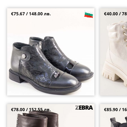
€75.67 / 148.00 лв.
€40.00 / 78
Естествена кожа дамски боти с модерен
Топли дамски б
дизайн в черен цвят m1137chnch
и платформа C
36
37
40
37
38
39
€78.00 / 152.55 лв.
€85.90 / 16
Екстравагантни дамски боти в кафяв цвят с
Естествена кож
метална декорация 012214k
леопардов при