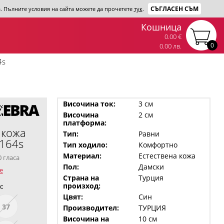
СЪГЛАСЕН СЪМ
та. Пълните условия на сайта можете да прочетете
тук
.
Кошница
0.00 €
0
0.00 лв.
4s
Височина ток:
3 см
Височина
2 см
платформа:
 кожа
Тип:
Равни
t164s
Тип ходило:
Комфортно
Материал:
Естествена кожа
0 гласа
Пол:
Дамски
е
Страна на
Турция
произход:
:
Цвят:
Син
37
Производител:
ТУРЦИЯ
Височина на
10 см