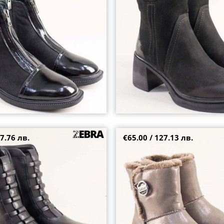
40
37
38
7.76 лв.
€65.00 / 127.13 лв.
дамски боти на платформа и
Топли дамски боти S.OLIVER на 
 визия 25758ch
бронзов блясък 5-26418-909
36
37
38
39