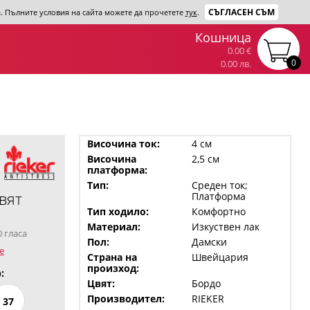
СЪГЛАСЕН СЪМ
та. Пълните условия на сайта можете да прочетете
тук
.
Кошница
0.00 €
0
0.00 лв.
Височина ток:
4 см
Височина
2,5 см
платформа:
Тип:
Среден ток;
вят
Платформа
Тип ходило:
Комфортно
Материал:
Изкуствен лак
0 гласа
Пол:
Дамски
е
Страна на
Швейцария
произход:
:
Цвят:
Бордо
Производител:
RIEKER
37