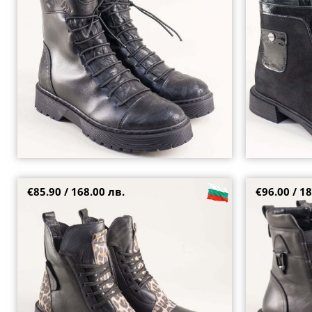
36
36
37
39
€85.90 / 168.00 лв.
€96.00 / 18
Естествена кожа дамски боти в черен цвят с
Черни кожени 
леопардов принт k34achps1
ток с модерна
39
40
39
40