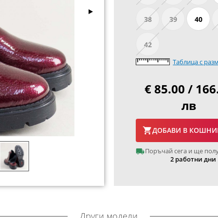
38
39
40
42
Таблица с раз
€ 85.00 / 166
лв
ДОБАВИ В КОШНИ
Поръчай сега и ще пол
2 работни дни
Други модели