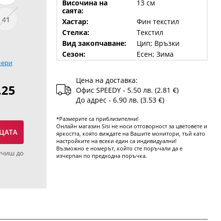
Височина на
13 см
саята:
41
Хастар:
Фин текстил
Стелка:
Текстил
Вид закопчаване:
Цип; Връзки
Сезон:
Есен; Зима
мери
Цена на доставка:
.25
Офис SPEEDY - 5.50 лв. (2.81 €)
До адрес - 6.90 лв. (3.53 €)
*Размерите са приблизителни!
Онлайн магазин Sisi не носи отговорност за цветовете и
ЦАТА
яркостта, която виждате на Вашите монитори, тъй като
настройките на всеки един са индивидуални!
Възможно е номерът, който сте поръчали да е
учиш до
изчерпан по предходна поръчка.