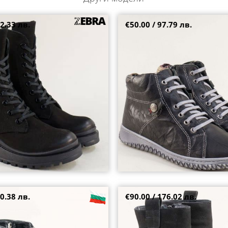
2.33 лв.
€50.00 / 97.79 лв.
а платформа от естествен набук
Равни дамски боти в черно есте
9499nch
връзки и цип l6899303ch
37
0.38 лв.
€90.00 / 176.02 лв.
ски боти от естествен набук с
Стилни дамски боти на платфор
1619bnchlch
в черен набук 10704vch