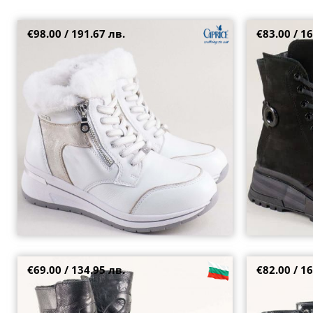
€98.00 / 191.67 лв.
€83.00 / 16
Естествена кожа дамски боти тип апрески в
Дамски боти н
бял цвят с топъл хастар 9-26105-195
в черен цвят 
38
40
41
38
€69.00 / 134.95 лв.
€82.00 / 16
Фешън дамски боти в черна атрактивна кожа
Комфортни дам
на платформа 1949chps
лачен акцент 