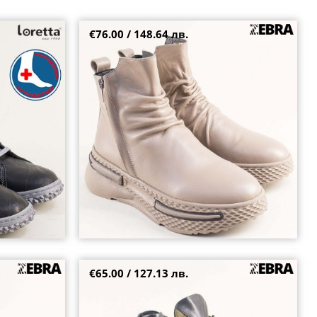
€76.00 / 148.64 лв.
ствена кожа с
Атрактивни дамски боти на модерно ходило с
два ципа в бежова кожа 1371bj
36
€65.00 / 127.13 лв.
ма и висок ток
Дамски боти в модерен зелен набук с
ластични връзки и цип 25604nz