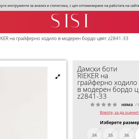
други инструменти за анализ и статистика, с цел оптимизиране на работата на сай
EKER на грайферно ходило в модерен бордо цвят z2841-33
Дамски боти
RIEKER на
грайферно ходило
в модерен бордо ц
z2841-33
няма
/ 
Влезте, за да оценит
Изберете размер
34
35
36