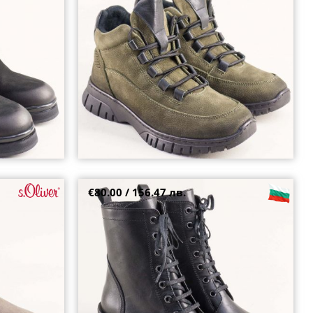
38
39
40
41
€80.00 / 156.47 лв.
равно ходило с
Естествена кожа дамски боти на среден ток с
топъл хастар и връзки в черен цвят
janet1356ch
37