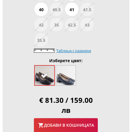
40
40.5
41
41.5
42
35
42.5
43
35.5
Таблица с размери
Изберете цвят:
€ 81.30 / 159.00
лв
ДОБАВИ В КОШНИЦАТА