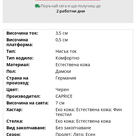
Поръчай сега и ще получиш до
2 работни дни
Височина ток:
3,5 см
Височина
0,5 см
платформа:
Тип:
Нисък ток
Тип ходило:
Комфортно
Материал:
Естествена кожа
Пол:
Дамски
Страна на
Германия
произход:
Цвят:
Черен
Производител:
CAPRICE
Височина на саята:
7 см
Хастар:
Еко кожа; Естествена кожа; Фин
текстил
Стелка:
Еко кожа; Естествена кожа
Вид закопчаване:
Без закопчаване
Сезон:
Пролет; Лято; Есен