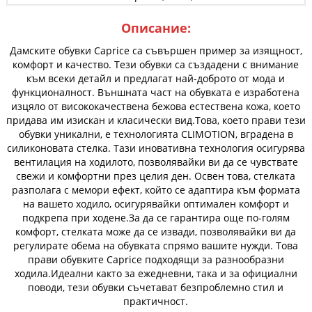
Описание:
Дамските обувки Caprice са съвършен пример за изящност,
комфорт и качество. Тези обувки са създадени с внимание
към всеки детайл и предлагат най-доброто от мода и
функционалност. Външната част на обувката е изработена
изцяло от висококачествена бежова естествена кожа, което
придава им изискан и класически вид.Това, което прави тези
обувки уникални, е технологията CLIMOTION, вградена в
силиконовата стелка. Тази иновативна технология осигурява
вентилация на ходилото, позволявайки ви да се чувствате
свежи и комфортни през целия ден. Освен това, стелката
разполага с мемори ефект, който се адаптира към формата
на вашето ходило, осигурявайки оптимален комфорт и
подкрепа при ходене.За да се гарантира още по-голям
комфорт, стелката може да се извади, позволявайки ви да
регулирате обема на обувката спрямо вашите нужди. Това
прави обувките Caprice подходящи за разнообразни
ходила.Идеални както за ежедневни, така и за официални
поводи, тези обувки съчетават безпроблемно стил и
практичност.