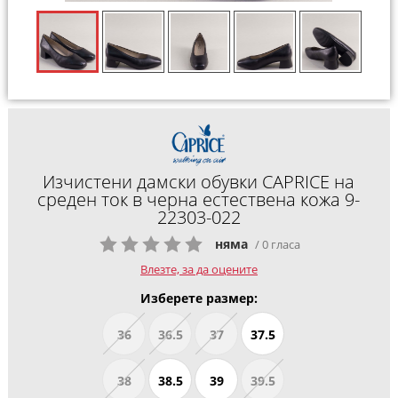
Изчистени дамски обувки CAPRICE на
среден ток в черна естествена кожа 9-
22303-022
няма
/ 0 гласа
Влезте, за да оцените
Изберете размер:
36
36.5
37
37.5
38
38.5
39
39.5