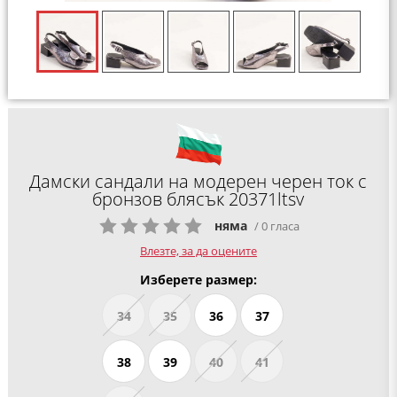
Дамски сандали на модерен черен ток с
бронзов блясък 20371ltsv
няма
/ 0 гласа
Влезте, за да оцените
Изберете размер:
34
35
36
37
38
39
40
41