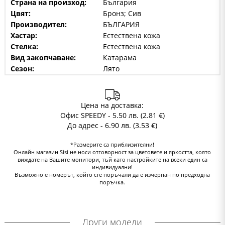
Страна на произход:
България
Цвят:
Бронз; Сив
Производител:
БЪЛГАРИЯ
Хастар:
Естествена кожа
Стелка:
Естествена кожа
Вид закопчаване:
Катарама
Сезон:
Лято
Цена на доставка:
Офис SPEEDY - 5.50 лв. (2.81 €)
До адрес - 6.90 лв. (3.53 €)
*Размерите са приблизителни!
Онлайн магазин Sisi не носи отговорност за цветовете и яркостта, която
виждате на Вашите монитори, тъй като настройките на всеки един са
индивидуални!
Възможно е номерът, който сте поръчали да е изчерпан по предходна
поръчка.
Други модели