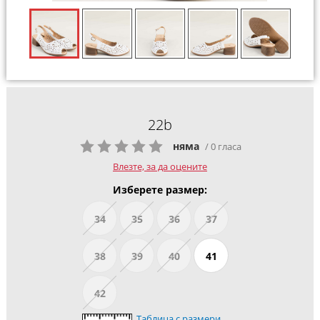
22b
няма
/ 0 гласа
Влезте, за да оцените
Изберете размер:
34
35
36
37
38
39
40
41
42
Таблица с размери