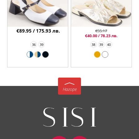
€89.95 / 175.93 лв.
€55.17
€40.00 / 78.23 лв.
36
39
38
39
40
Нагоре