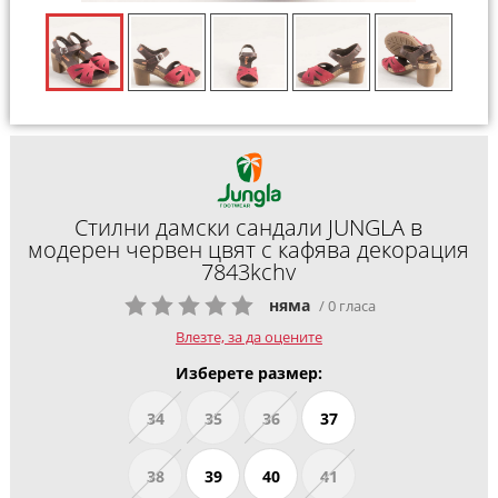
Стилни дамски сандали JUNGLA в
модерен червен цвят с кафява декорация
7843kchv
няма
/ 0 гласа
Влезте, за да оцените
Изберете размер:
34
35
36
37
38
39
40
41