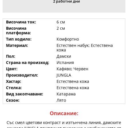
2 работни дни
Височина ток:
6 см
Височина
2 см
платформа:
Тип ходило:
Комфортно
Материал:
Естествен набук; Естествена
кожа
Пол:
Дамски
Страна на произход:
Испания
Цвят:
Кафяво; Червен
Производител:
JUNGLA
Хастар:
Естествена кожа
Стелка:
Естествена кожа
Вид закопчаване:
Катарама
Сезон:
Лято
Описание:
Със смел цветови контраст и изтънчена линия, дамските