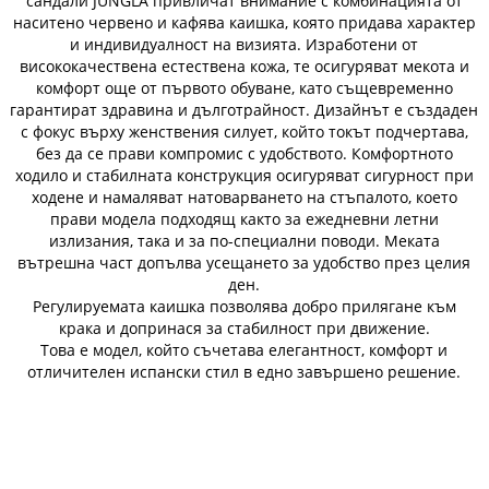
сандали JUNGLA привличат внимание с комбинацията от
наситено червено и кафява каишка, която придава характер
и индивидуалност на визията. Изработени от
висококачествена естествена кожа, те осигуряват мекота и
комфорт още от първото обуване, като същевременно
гарантират здравина и дълготрайност. Дизайнът е създаден
с фокус върху женствения силует, който токът подчертава,
без да се прави компромис с удобството. Комфортното
ходило и стабилната конструкция осигуряват сигурност при
ходене и намаляват натоварването на стъпалото, което
прави модела подходящ както за ежедневни летни
излизания, така и за по-специални поводи. Меката
вътрешна част допълва усещането за удобство през целия
ден.
Регулируемата каишка позволява добро прилягане към
крака и допринася за стабилност при движение.
Това е модел, който съчетава елегантност, комфорт и
отличителен испански стил в едно завършено решение.