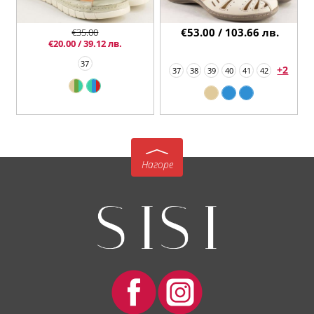
€53.00 / 103.66 лв.
€35.00
€20.00 / 39.12 лв.
37
+2
37
38
39
40
41
42
Нагоре