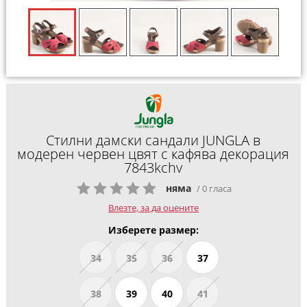
Стилни дамски сандали JUNGLA в
модерен червен цвят с кафява декорация
7843kchv
няма
/ 0 гласа
Влезте, за да оцените
Изберете размер:
34
35
36
37
38
39
40
41