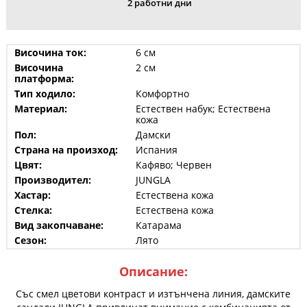
2 работни дни
Височина ток:
6 см
Височина
2 см
платформа:
Тип ходило:
Комфортно
Материал:
Естествен набук; Естествена
кожа
Пол:
Дамски
Страна на произход:
Испания
Цвят:
Кафяво; Червен
Производител:
JUNGLA
Хастар:
Естествена кожа
Стелка:
Естествена кожа
Вид закопчаване:
Катарама
Сезон:
Лято
Описание:
Със смел цветови контраст и изтънчена линия, дамските