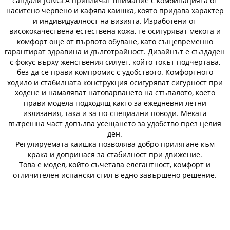
сандали JUNGLA привличат внимание с комбинацията от
наситено червено и кафява каишка, която придава характер
и индивидуалност на визията. Изработени от
висококачествена естествена кожа, те осигуряват мекота и
комфорт още от първото обуване, като същевременно
гарантират здравина и дълготрайност. Дизайнът е създаден
с фокус върху женствения силует, който токът подчертава,
без да се прави компромис с удобството. Комфортното
ходило и стабилната конструкция осигуряват сигурност при
ходене и намаляват натоварването на стъпалото, което
прави модела подходящ както за ежедневни летни
излизания, така и за по-специални поводи. Меката
вътрешна част допълва усещането за удобство през целия
ден.
Регулируемата каишка позволява добро прилягане към
крака и допринася за стабилност при движение.
Това е модел, който съчетава елегантност, комфорт и
отличителен испански стил в едно завършено решение.