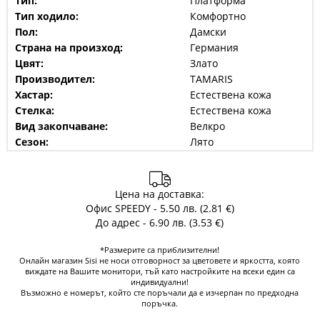
Тип:
Платформа
Тип ходило:
Комфортно
Пол:
Дамски
Страна на произход:
Германия
Цвят:
Злато
Производител:
TAMARIS
Хастар:
Естествена кожа
Стелка:
Естествена кожа
Вид закопчаване:
Велкро
Сезон:
Лято
Цена на доставка:
Офис SPEEDY - 5.50 лв. (2.81 €)
До адрес - 6.90 лв. (3.53 €)
*Размерите са приблизителни!
Онлайн магазин Sisi не носи отговорност за цветовете и яркостта, която
виждате на Вашите монитори, тъй като настройките на всеки един са
индивидуални!
Възможно е номерът, който сте поръчали да е изчерпан по предходна
поръчка.