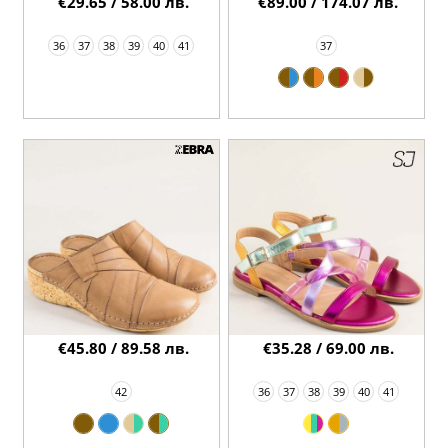
€29.65 / 58.00 лв.
€89.00 / 174.07 лв.
36
37
38
39
40
41
37
€45.80 / 89.58 лв.
€35.28 / 69.00 лв.
42
36
37
38
39
40
41