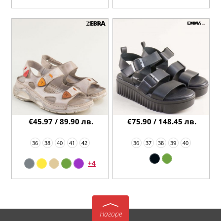
€45.97 / 89.90 лв.
€75.90 / 148.45 лв.
36
38
40
41
42
36
37
38
39
40
+4
Нагоре