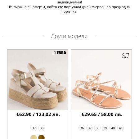
индивидуални!
Възможно е номерът, който сте поръчали да е изчерпан по предходна
поръчка.
Други модели
€62.90 / 123.02 лв.
€29.65 / 58.00 лв.
37
38
36
37
38
39
40
41