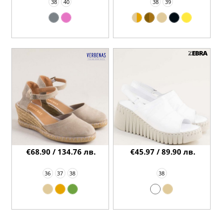
38
40
38
39
€68.90 / 134.76 лв.
€45.97 / 89.90 лв.
36
37
38
38