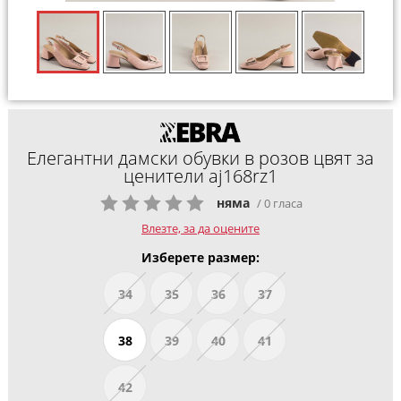
Елегантни дамски обувки в розов цвят за
ценители aj168rz1
няма
/ 0 гласа
Влезте, за да оцените
Изберете размер:
34
35
36
37
38
39
40
41
42