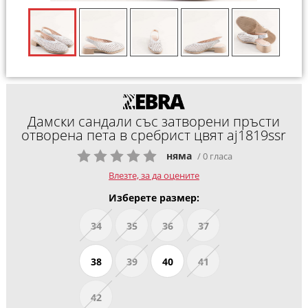
Дамски сандали със затворени пръсти
отворена пета в сребрист цвят aj1819ssr
няма
/ 0 гласа
Влезте, за да оцените
Изберете размер:
34
35
36
37
38
39
40
41
42