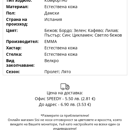
Тип ходило:
Комфортно
Материал:
Естествена кожа
Пол:
Дамски
Страна на
Испания
произход:
Цвят:
Бежов; Бордо; Зелен; Кафяво; Лилав;
Пъстър; Син; Цикламен; Светло бежов
Производител:
EMMA
Хастар:
Естествена кожа
Стелка:
Естествена кожа
Вид
Велкро
закопчаване:
Сезон:
Пролет; Лято
Цена на доставка:
Офис SPEEDY - 5.50 лв. (2.81 €)
До адрес - 6.90 лв. (3.53 €)
*Размерите са приблизителни!
Онлайн магазин Sisi не носи отговорност за цветовете и яркостта, която
виждате на Вашите монитори, тъй като настройките на всеки един са
индивидуални!