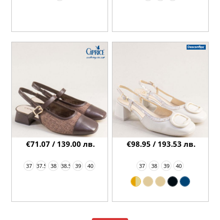
€71.07 / 139.00 лв.
€98.95 / 193.53 лв.
37
37.5
38
38.5
39
40
37
38
39
40