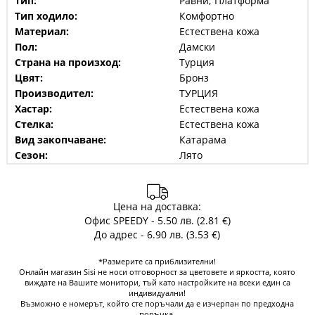
Тип:
Равни; Платформа
Тип ходило:
Комфортно
Материал:
Естествена кожа
Пол:
Дамски
Страна на произход:
Турция
Цвят:
Бронз
Производител:
ТУРЦИЯ
Хастар:
Естествена кожа
Стелка:
Естествена кожа
Вид закопчаване:
Катарама
Сезон:
Лято
Цена на доставка:
Офис SPEEDY - 5.50 лв. (2.81 €)
До адрес - 6.90 лв. (3.53 €)
*Размерите са приблизителни!
Онлайн магазин Sisi не носи отговорност за цветовете и яркостта, която
виждате на Вашите монитори, тъй като настройките на всеки един са
индивидуални!
Възможно е номерът, който сте поръчали да е изчерпан по предходна
поръчка.