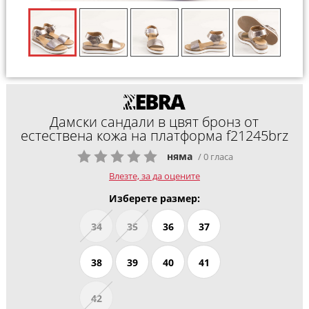
Дамски сандали в цвят бронз от
естествена кожа на платформа f21245brz
няма
/ 0 гласа
Влезте, за да оцените
Изберете размер:
34
35
36
37
38
39
40
41
42