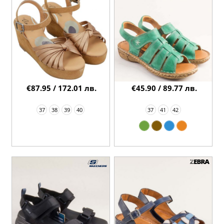
€87.95 / 172.01 лв.
€45.90 / 89.77 лв.
37
38
39
40
37
41
42