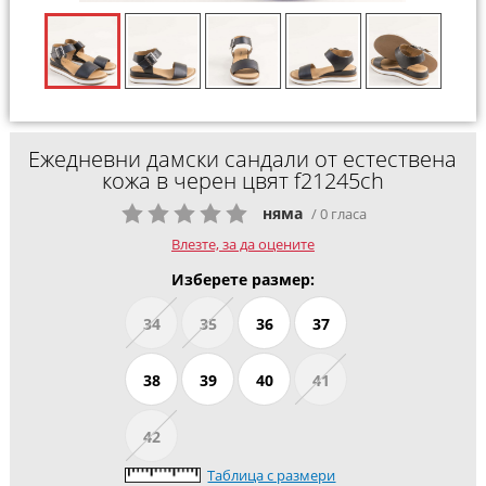
Ежедневни дамски сандали от естествена
кожа в черен цвят f21245ch
няма
/ 0 гласа
Влезте, за да оцените
Изберете размер:
34
35
36
37
38
39
40
41
42
Таблица с размери