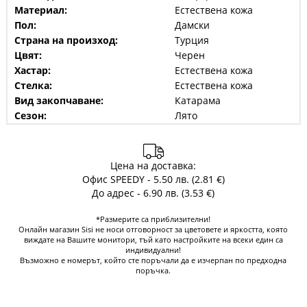
Материал:
Естествена кожа
Пол:
Дамски
Страна на произход:
Турция
Цвят:
Черен
Хастар:
Естествена кожа
Стелка:
Естествена кожа
Вид закопчаване:
Катарама
Сезон:
Лято
Цена на доставка:
Офис SPEEDY - 5.50 лв. (2.81 €)
До адрес - 6.90 лв. (3.53 €)
*Размерите са приблизителни!
Онлайн магазин Sisi не носи отговорност за цветовете и яркостта, която
виждате на Вашите монитори, тъй като настройките на всеки един са
индивидуални!
Възможно е номерът, който сте поръчали да е изчерпан по предходна
поръчка.