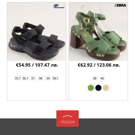
€54.95 / 107.47 лв.
€62.92 / 123.06 лв.
35.5
36.5
37
38
39
39.5
38
40
Нагоре