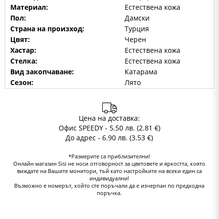
Материал:
Естествена кожа
Пол:
Дамски
Страна на произход:
Турция
Цвят:
Черен
Хастар:
Естествена кожа
Стелка:
Естествена кожа
Вид закопчаване:
Катарама
Сезон:
Лято
Цена на доставка:
Офис SPEEDY - 5.50 лв. (2.81 €)
До адрес - 6.90 лв. (3.53 €)
*Размерите са приблизителни!
Онлайн магазин Sisi не носи отговорност за цветовете и яркостта, която
виждате на Вашите монитори, тъй като настройките на всеки един са
индивидуални!
Възможно е номерът, който сте поръчали да е изчерпан по предходна
поръчка.