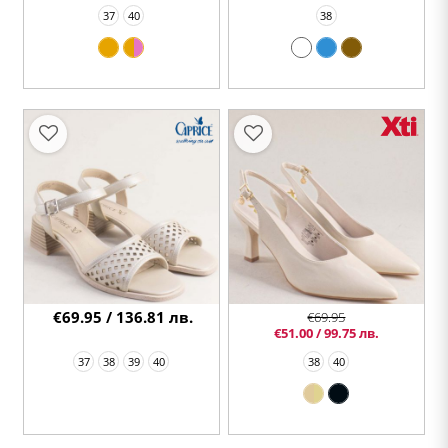
37
40
38
€69.95 / 136.81 лв.
€69.95
€51.00 / 99.75 лв.
37
38
39
40
38
40