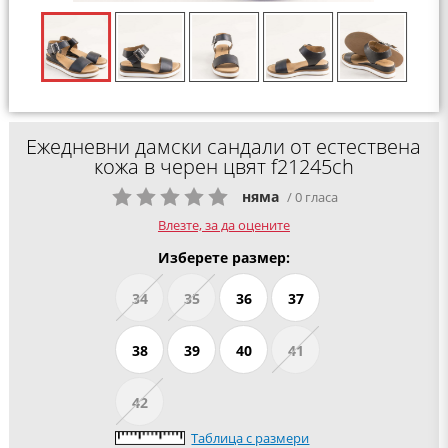
Ежедневни дамски сандали от естествена
кожа в черен цвят f21245ch
няма
/ 0 гласа
Влезте, за да оцените
Изберете размер:
34
35
36
37
38
39
40
41
42
Таблица с размери