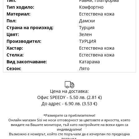
Тип:
Равни; Платформа
Тип ходило:
Комфортно
Материал:
Естествена кожа
Пол:
Дамски
Страна на произход:
Турция
Цвят:
Зелен
Производител:
ТУРЦИЯ
Хастар:
Естествена кожа
Стелка:
Естествена кожа
Вид закопчаване:
Катарама
Сезон:
Лято
Цена на доставка:
Офис SPEEDY - 5.50 лв. (2.81 €)
До адрес - 6.90 лв. (3.53 €)
*Размерите са приблизителни!
Онлайн магазин Sisi не носи отговорност за цветовете и яркостта, която
виждате на Вашите монитори, тъй като настройките на всеки един са
индивидуални!
Възможно е номерът, който сте поръчали да е изчерпан по предходна
поръчка.