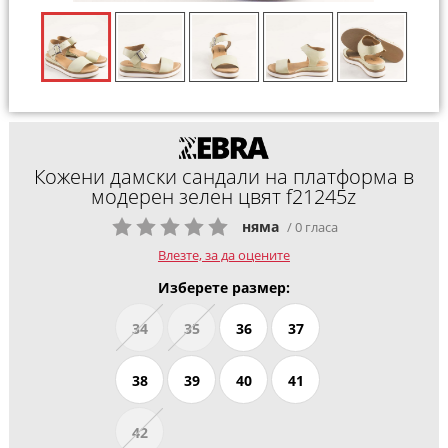
Кожени дамски сандали на платформа в
модерен зелен цвят f21245z
няма
/ 0 гласа
Влезте, за да оцените
Изберете размер:
34
35
36
37
38
39
40
41
42