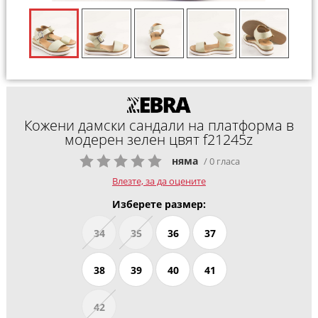
Кожени дамски сандали на платформа в
модерен зелен цвят f21245z
няма
/ 0 гласа
Влезте, за да оцените
Изберете размер:
34
35
36
37
38
39
40
41
42