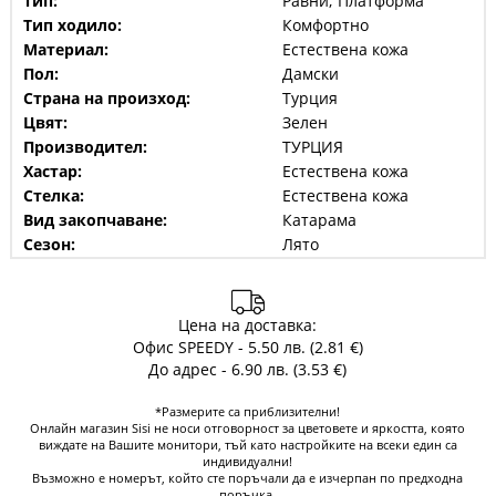
Тип:
Равни; Платформа
Тип ходило:
Комфортно
Материал:
Естествена кожа
Пол:
Дамски
Страна на произход:
Турция
Цвят:
Зелен
Производител:
ТУРЦИЯ
Хастар:
Естествена кожа
Стелка:
Естествена кожа
Вид закопчаване:
Катарама
Сезон:
Лято
Цена на доставка:
Офис SPEEDY - 5.50 лв. (2.81 €)
До адрес - 6.90 лв. (3.53 €)
*Размерите са приблизителни!
Онлайн магазин Sisi не носи отговорност за цветовете и яркостта, която
виждате на Вашите монитори, тъй като настройките на всеки един са
индивидуални!
Възможно е номерът, който сте поръчали да е изчерпан по предходна
поръчка.