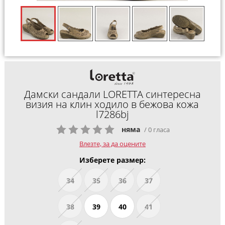
Дамски сандали LORETTA синтересна
визия на клин ходило в бежова кожа
l7286bj
няма
/ 0 гласа
Влезте, за да оцените
Изберете размер:
34
35
36
37
38
39
40
41