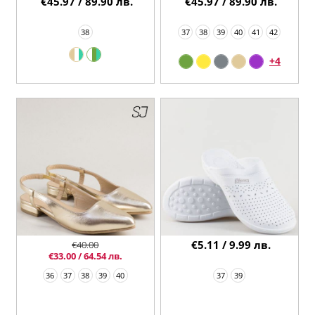
€45.97 / 89.90 лв.
€45.97 / 89.90 лв.
38
37
38
39
40
41
42
+4
€5.11 / 9.99 лв.
€40.00
€33.00 / 64.54 лв.
36
37
38
39
40
37
39