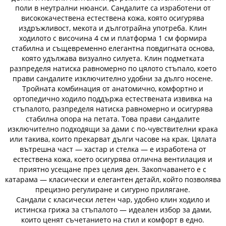
поли в неутрални нюанси. Сандалите са изработени от
висококачествена естествена кожа, която осигурява
издръжливост, мекота и дълготрайна употреба. Клин
ходилото с височина 4 см и платформа 1 см формира
стабилна и същевременно елегантна повдигната основа,
която удължава визуално силуета. Клин подметката
разпределя натиска равномерно по цялото стъпало, което
прави сандалите изключително удобни за дълго носене.
Тройната комбинация от анатомично, комфортно и
ортопедично ходило поддържа естествената извивка на
стъпалото, разпределя натиска равномерно и осигурява
стабилна опора на петата. Това прави сандалите
изключително подходящи за дами с по-чувствителни крака
или такива, които прекарват дълги часове на крак. Цялата
вътрешна част — хастар и стелка — е изработена от
естествена кожа, което осигурява отлична вентилация и
приятно усещане през целия ден. Закопчаването е с
катарама — класически и елегантен детайл, който позволява
прецизно регулиране и сигурно прилягане.
Сандали с класически летен чар, удобно клин ходило и
истинска грижа за стъпалото — идеален избор за дами,
които ценят съчетанието на стил и комфорт в едно.