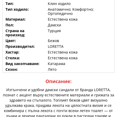
Тип:
Клин ходило
Тип ходило:
Анатомично; Комфортно;
Ортопедично
Материал:
Естествена кожа
Пол:
Дамски
Страна на
Турция
произход:
Цвят:
Бежов
Производител:
LORETTA
Хастар:
Естествена кожа
Стелка:
Естествена кожа
Вид закопчаване:
Катарама
Сезон:
Лято
Описание:
Изтънчени и удобни дамски сандали от бранда LORETTA,
познат с акцент върху естествените материали и грижата за
здравето на стъпалото. Топлият бежов цвят визуално
удължава крака, придава лекота на цялостната визия и се
комбинира с пълна лекота с почти всеки летен тоалет — от
дънки и ленени панталони до рокли в пастелни тонове и