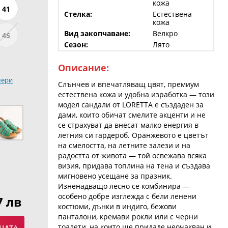
кожа
41
Стелка:
Естествена
кожа
Вид закопчаване:
Велкро
45
Сезон:
Лято
Описание:
мери
Слънчев и впечатляващ цвят, премиум
естествена кожа и удобна изработка — този
модел сандали от LORETTA е създаден за
дами, които обичат смелите акценти и не
се страхуват да внесат малко енергия в
летния си гардероб. Оранжевото е цветът
на смелостта, на летните залези и на
радостта от живота — той освежава всяка
визия, придава топлина на тена и създава
мигновено усещане за празник.
Изненадващо лесно се комбинира —
особено добре изглежда с бели ленени
7 лв
костюми, дънки в индиго, бежови
панталони, кремави рокли или с черни
тоалети, на които ще придаде неочакван и
ЦАТА