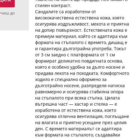
стилен контраст.
Сандалите са изработени от
учиш до
висококачествена естествена кожа, която
осигурява издръжливост, мекота и приятна
на допир повърхност. Естествената кожа е
премиум материал, който се адаптира към
формата на стъпалото с времето, дишащ е
и гарантира дълготрайна употреба. Токът
от 3 см заедно с платформата от 1 см
формират деликатно повдигната основа,
която е особено удобна за дълго носене и
придава лекота на походката. Комфортното
ходило е специално оформено за
дълготрайно носене, разпределя натиска
равномерно и осигурява стабилна опора
на стъпалото при всяка стъпка. Цялата
вътрешна част — хастар и стелка — е
изработена от естествена кожа, което
осигурява отлична вентилация, поглъщане
на влагата и приятно усещане през целия
ден. С времето материалът се адаптира
към формата на стъпалото, създавайки