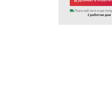
Поръчай сега и ще пол
2 работни дни