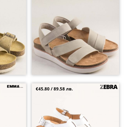
велкро закопчаване в бежов цвят 163252bj
38
39
€45.80 / 89.58 лв.
в кафяв цвят
Бели дамски сандали Zebra на клин ходило с
модерна визия k6602b
36
38
39
40