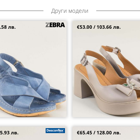
Други модели
.58 лв.
€53.00 / 103.66 лв.
 сандали на платформа в син
Дамски сандал в бежова кожа с
k6108s
на платформа 403659bj
39
5.93 лв.
€65.45 / 128.00 лв.
ки елегантни сандали с бежова
Модерни дамски чехли от естес