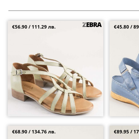
€56.90 / 111.29 лв.
€45.80 / 89
Кожени дамски сандали с отворени пръсти и
Кожени дамски
затворена пета в зелено 1845z
цвят KARYOKA 
38
39
40
41
38
40
41
€68.90 / 134.76 лв.
€89.95 / 17
Естествен велур дамски сандали в модерен
Сребърни дамс