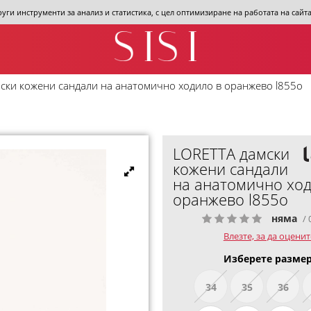
други инструменти за анализ и статистика, с цел оптимизиране на работата на сай
ски кожени сандали на анатомично ходило в оранжево l855o
LORETTA дамски
кожени сандали
на анатомично ход
оранжево l855o
няма
/ 
Влезте, за да оценит
Изберете размер
34
35
36