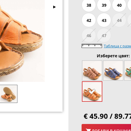
38
39
40
42
43
44
46
47
Таблица с раз
Изберете цвят:
€ 45.90 / 89.7
ДОБАВИ В КОШНИ