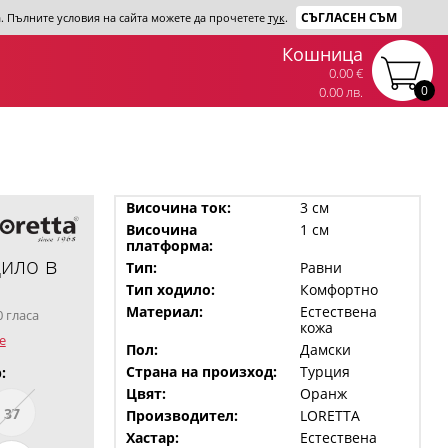
СЪГЛАСЕН СЪМ
та. Пълните условия на сайта можете да прочетете
тук
.
Кошница
0.00 €
0
0.00 лв.
Височина ток:
3 см
Височина
1 см
платформа:
ило в
Тип:
Равни
Тип ходило:
Комфортно
Материал:
Естествена
0 гласа
кожа
е
Пол:
Дамски
Страна на произход:
Турция
:
Цвят:
Оранж
37
Производител:
LORETTA
Хастар:
Естествена