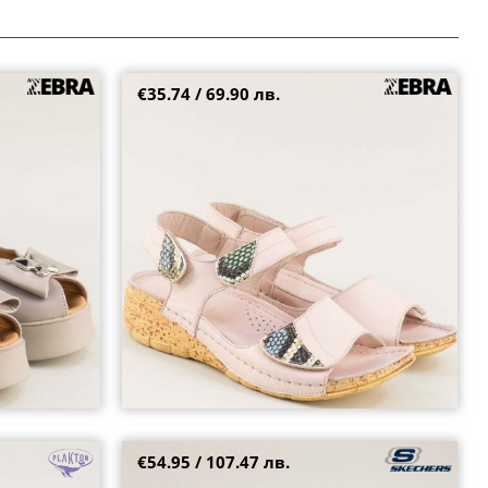
€35.74 / 69.90 лв.
 модерна визия
KARYOKA дамски сандали в розов цвят с
велкро закопчаване k2489rz
39
40
42
€54.95 / 107.47 лв.
твен набук в
Комфортни дамски сандали SKECHERS с