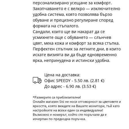
персонализирано усещане за комфорт.
Закопчаването е с велкро — изключително
удобна система, която позволява бързо
обуване и прецизно регулиране според
формата на стъпалото.
Сандали, които ще ви накарат да се
усмихнете още с обуването — слънчев
цвят, мека кожа и комфорт за всяка стъпка.
Перфектен спътник за летните дни, в които
искате визията ви да бъде едновременно
ярка, непринудена и истински удобна.
Цена на доставка:
Офис SPEEDY - 5.50 лв. (2.81 €)
До адрес - 6.90 лв. (3.53 €)
*Размерите са приблизителни!
Онлайн магазин Sisi не носи отговорност за цветовете и
яркостта, която виждате на Вашите монитори, тъй като
настройките на всеки един са индивидуални!
Възможно е номерът, който сте поръчали да е
изчерпан по предходна поръчка.