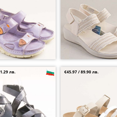
40
38
39
+4
1.29 лв.
€45.97 / 89.90 лв.
сандали в черен цвят със
Бежови дамски чехли на комфо
шки c010091635chtsr
естествена кожа EMMA e9159bj
40
37
41