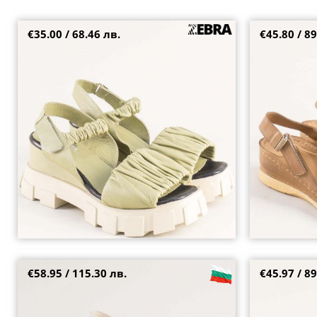
€35.00 / 68.46 лв.
€45.80 / 89
1008z
Zebra дамски 
кафява кожа k
38
37
38
39
€58.95 / 115.30 лв.
€45.97 / 89
Златни дамски сандали на модерна
Karyoka атрак
платформа с велкро закопчаване k2405zl
комфортно ход