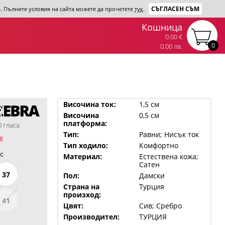
СЪГЛАСЕН СЪМ
та. Пълните условия на сайта можете да прочетете
тук
.
Кошница
0.00 €
0
0.00 лв.
Височина ток:
1,5 см
Височина
0,5 см
платформа:
0 гласа
Тип:
Равни; Нисък ток
е
Тип ходило:
Комфортно
:
Материал:
Естествена кожа;
Сатен
37
Пол:
Дамски
Страна на
Турция
произход:
41
Цвят:
Сив; Сребро
Производител:
ТУРЦИЯ