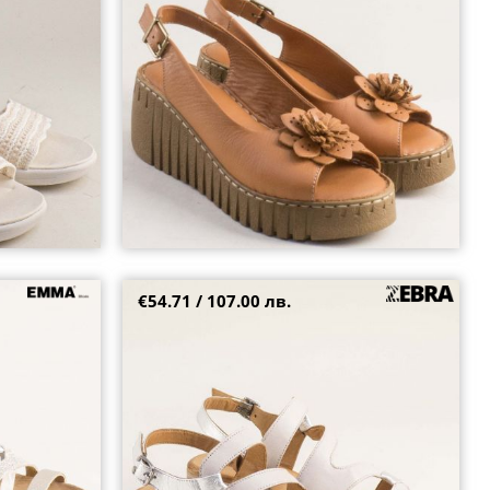
39
€54.71 / 107.00 лв.
ртно ходило
Дамски сандали на ток в сребърна кожа с
ps
интересна бежова визия 1589srbj
38
40