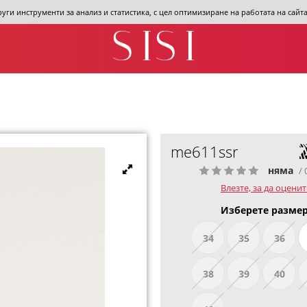
други инструменти за анализ и статистика, с цел оптимизиране на работата на сай
me611ssr
няма
/ 
Влезте, за да оценит
Изберете размер
34
35
36
38
39
40