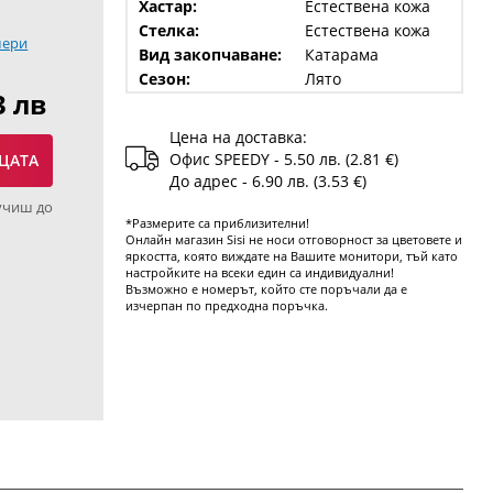
Хастар:
Естествена кожа
Стелка:
Естествена кожа
мери
Вид закопчаване:
Катарама
Сезон:
Лято
3 лв
Цена на доставка:
Офис SPEEDY - 5.50 лв. (2.81 €)
ЦАТА
До адрес - 6.90 лв. (3.53 €)
учиш до
*Размерите са приблизителни!
Онлайн магазин Sisi не носи отговорност за цветовете и
яркостта, която виждате на Вашите монитори, тъй като
настройките на всеки един са индивидуални!
Възможно е номерът, който сте поръчали да е
изчерпан по предходна поръчка.