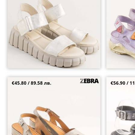
36
37
37
38
39
€45.80 / 89.58 лв.
€56.90 / 11
Модерни дамски сандали Zebra на ток в
Фешън дамски 
бежова кожа k5349sv
сребристи каи
37
37
38
39