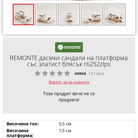
REMONTE дасмки сандали на платформа
със златист блясък r6252zlps
няма
/ 0 гласа
Влезте, за да оцените
Този продукт вече не се
предлага!
Височина ток:
5,5 см
Височина
1,5 см
платформа: