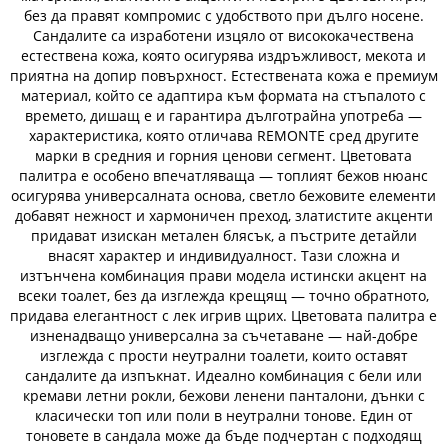
без да правят компромис с удобството при дълго носене.
Сандалите са изработени изцяло от висококачествена
естествена кожа, която осигурява издръжливост, мекота и
приятна на допир повърхност. Естествената кожа е премиум
материал, който се адаптира към формата на стъпалото с
времето, дишащ е и гарантира дълготрайна употреба —
характеристика, която отличава REMONTE сред другите
марки в средния и горния ценови сегмент. Цветовата
палитра е особено впечатляваща — топлият бежов нюанс
осигурява универсалната основа, светло бежовите елементи
добавят нежност и хармоничен преход, златистите акценти
придават изискан метален блясък, а пъстрите детайли
внасят характер и индивидуалност. Тази сложна и
изтънчена комбинация прави модела истински акцент на
всеки тоалет, без да изглежда крещящ — точно обратното,
придава елегантност с лек игрив щрих. Цветовата палитра е
изненадващо универсална за съчетаване — най-добре
изглежда с прости неутрални тоалети, които оставят
сандалите да изпъкнат. Идеално комбинация с бели или
кремави летни рокли, бежови ленени панталони, дънки с
класически топ или поли в неутрални тонове. Един от
тоновете в сандала може да бъде подчертан с подходящ