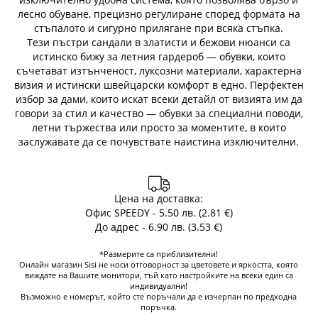
лесно обуване, прецизно регулиране според формата на
стъпалото и сигурно прилягане при всяка стъпка.
Тези пъстри сандали в златисти и бежови нюанси са
истинско бижу за летния гардероб — обувки, които
съчетават изтънченост, луксозни материали, характерна
визия и истински швейцарски комфорт в едно. Перфектен
избор за дами, които искат всеки детайл от визията им да
говори за стил и качество — обувки за специални поводи,
летни тържества или просто за моментите, в които
заслужавате да се почувствате наистина изключителни.
Цена на доставка:
Офис SPEEDY - 5.50 лв. (2.81 €)
До адрес - 6.90 лв. (3.53 €)
*Размерите са приблизителни!
Онлайн магазин Sisi не носи отговорност за цветовете и яркостта, която
виждате на Вашите монитори, тъй като настройките на всеки един са
индивидуални!
Възможно е номерът, който сте поръчали да е изчерпан по предходна
поръчка.