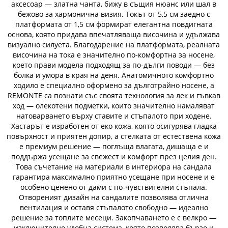
аксесоар — златна чанта, бижу в същия нюанс или шал в
бежово за хармонична визия. Токът от 5,5 см заедно с
платформата от 1,5 см формират елегантна повдигната
основа, която придава впечатляваща височина и удължава
визуално силуета. Благодарение на платформата, реалната
височина на тока е значително по-комфортна за носене,
което прави модела подходящ за по-дълги поводи — без
болка и умора в края на деня. Анатомичното комфортно
ходило е специално оформено за дълготрайно носене, а
REMONTE са познати със своята технология за лек и гъвкав
ход — олекотени подметки, които значително намаляват
натоварването върху ставите и стъпалото при ходене.
Хастарът е изработен от еко кожа, която осигурява гладка
повърхност и приятен допир, а стелката от естествена кожа
е премиум решение — поглъща влагата, дишаща е и
поддържа усещане за свежест и комфорт през целия ден.
Това съчетание на материали в интериора на сандала
гарантира максимално приятно усещане при носене и е
особено ценено от дами с по-чувствителни стъпала.
Отвореният дизайн на сандалите позволява отлична
вентилация и оставя стъпалото свободно — идеално
решение за топлите месеци. Закопчаването е с велкро —
изключително удобна система, която позволява бързо и