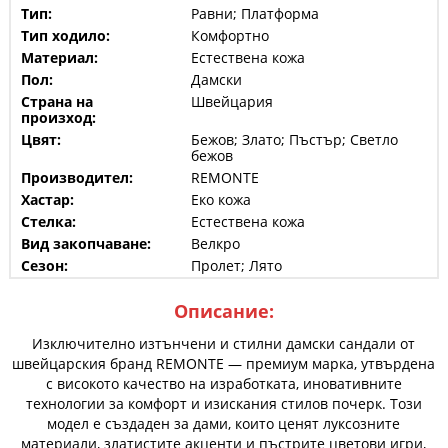
Тип:
Равни; Платформа
Тип ходило:
Комфортно
Материал:
Естествена кожа
Пол:
Дамски
Страна на
Швейцария
произход:
Цвят:
Бежов; Злато; Пъстър; Светло
бежов
Производител:
REMONTE
Хастар:
Еко кожа
Стелка:
Естествена кожа
Вид закопчаване:
Велкро
Сезон:
Пролет; Лято
Описание:
Изключително изтънчени и стилни дамски сандали от
швейцарския бранд REMONTE — премиум марка, утвърдена
с високото качество на изработката, иновативните
технологии за комфорт и изискания стилов почерк. Този
модел е създаден за дами, които ценят луксозните
материали, златистите акценти и пъстрите цветови игри,