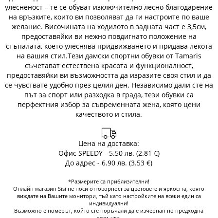
улесненост – те се обуват изключително лесно благодарение
на връзките, които ви позволяват да ги настроите по ваше
желание. Височината на ходилото в задната част е 3,5см,
предоставяйки ви нежно повдигнато положение на
стъпалата, което улеснява придвижването и придава лекота
на вашия стил.Тези дамски спортни обувки от Tamaris
съчетават естествена красота и функционалност,
предоставяйки ви възможността да изразите своя стил и да
се чувствате удобно през целия ден. Независимо дали сте на
път за спорт или разходка в града, тези обувки са
перфектния избор за съвременната жена, която цени
качеството и стила.
Цена на доставка:
Офис SPEEDY - 5.50 лв. (2.81 €)
До адрес - 6.90 лв. (3.53 €)
*Размерите са приблизителни!
Онлайн магазин Sisi не носи отговорност за цветовете и яркостта, която
виждате на Вашите монитори, тъй като настройките на всеки един са
индивидуални!
Възможно е номерът, който сте поръчали да е изчерпан по предходна
поръчка.