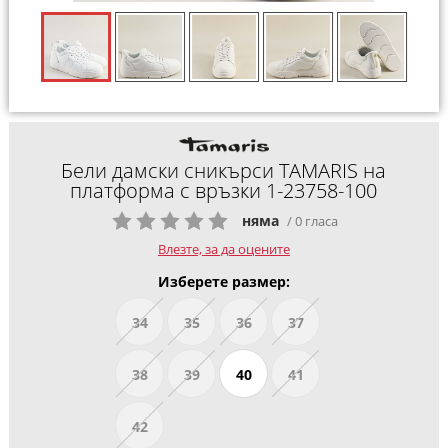
Бели дамски сникърси TAMARIS на
платформа с връзки 1-23758-100
няма
/ 0 гласа
Влезте, за да оцените
Изберете размер:
34
35
36
37
38
39
40
41
42