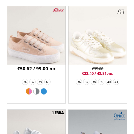
€50.62 / 99.00 лв.
€35.00
€22.40 / 43.81 лв.
36
37
39
40
36
37
38
39
40
41