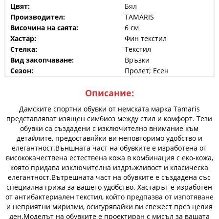
Цвят:
Бял
Производител:
TAMARIS
Височина на саята:
6 см
Хастар:
Фин текстил
Стелка:
Текстил
Вид закопчаване:
Връзки
Сезон:
Пролет; Есен
Описание:
Дамските спортни обувки от немската марка Tamaris
представляват изящен симбиоз между стил и комфорт. Тези
обувки са създадени с изключително внимание към
детайлите, предоставяйки ви неповторимо удобство и
елегантност.Външната част на обувките е изработена от
висококачествена естествена кожа в комбинация с еко-кожа,
която придава изключителна издръжливост и класическа
елегантност.Вътрешната част на обувките е създадена със
специална грижа за вашето удобство. Хастарът е изработен
от антибактериален текстил, който предпазва от изпотяване
и неприятни миризми, осигурявайки ви свежест през целия
ден.Моделът на обувките е проектиран с мисъл за вашата