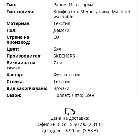
Тип:
Равни; Платформа
Тип ходило:
Комфортно; Memory пяна; Machine
washable
Материал:
Текстил
Пол:
Дамски
Страна на
EU
произход:
Цвят:
Бял
Производител:
SKECHERS
Височина на
7 см
саята:
Хастар:
Фин текстил
Стелка:
Текстил
Вид закопчаване:
Връзки
Сезон:
Пролет; Лято; Есен
Цена на доставка:
Офис SPEEDY - 5.50 лв. (2.81 €)
До адрес - 6.90 лв. (3.53 €)