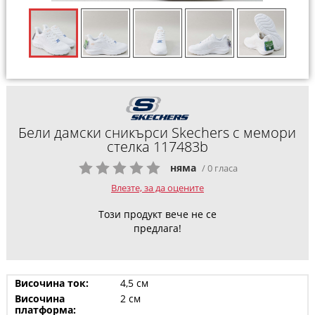
Бели дамски сникърси Skechers с мемори
стелка 117483b
няма
/ 0 гласа
Влезте, за да оцените
Този продукт вече не се
предлага!
Височина ток:
4,5 см
Височина
2 см
платформа: