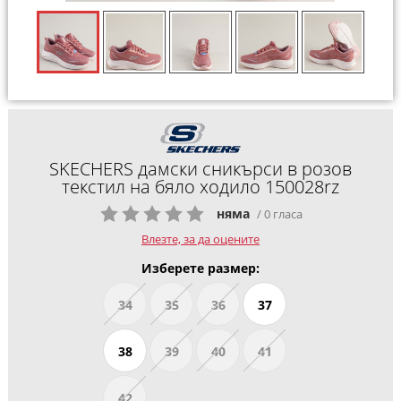
SKECHERS дамски сникърси в розов
текстил на бяло ходило 150028rz
няма
/ 0 гласа
Влезте, за да оцените
Изберете размер:
34
35
36
37
38
39
40
41
42