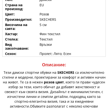
Страна на
EU
произход:
Цвят:
Розов
Производител:
SKECHERS
Височина на
5 см
саята:
Хастар:
Фин текстил
Стелка:
Текстил
Вид
Връзки
закопчаване:
Сезон:
Пролет; Лято; Есен
Описание:
Тези дамски спортни обувки на
SKECHERS
са изключително
стилни и модерни, проектирани за комфорт и активен начин
на живот. Те са в нежен
розов цвят
, което ги прави чудесен
избор за тези, които обичат да добавят женственост и
свежест към своята визия. Дизайнът е минималистичен, с
изчистени линии и семпли детайли, подходящ както за
спортно-елегантна визия, така и за ежедневни
активности.Обувките разполагат с няколко ключови