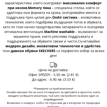
характеристики, които осигуряват
максимален комфорт
при носене
,
Memory пяна
– специална стелка, която се
адаптира към формата на крака, осигурявайки мекота и
поддръжка през целия ден.
OnAir система
– иновативна
технология, която подобрява въздушния поток в обувката,
като по този начин предотвратява запарването и осигурява
оптимална вентилация.
Machine washable
– възможност за
машинно пране, което улеснява поддръжката и
поддържането на обувките свежи и чисти.Съчетавайки
модерен дизайн, иновативни технологии и удобство
,
тези
дамски обувки SKECHERS
са перфектен избор за всеки
ден!
Цена на доставка:
Офис SPEEDY - 5.50 лв. (2.81 €)
До адрес - 6.90 лв. (3.53 €)
*Размерите са приблизителни!
Онлайн магазин Sisi не носи отговорност за цветовете и яркостта, която
виждате на Вашите монитори, тъй като настройките на всеки един са
индивидуални!
Възможно е номерът, който сте поръчали да е изчерпан по предходна
поръчка.