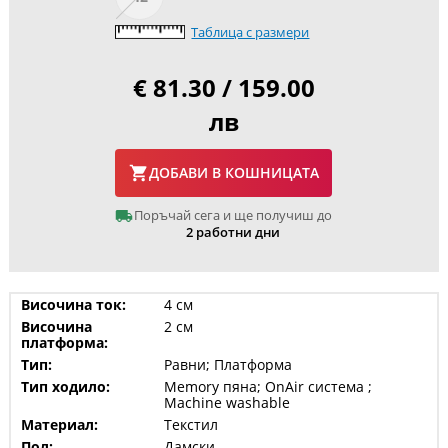
Таблица с размери
€ 81.30 / 159.00
лв
ДОБАВИ В КОШНИЦАТА
Поръчай сега и ще получиш до
2 работни дни
Височина ток:
4 см
Височина
2 см
платформа:
Тип:
Равни; Платформа
Тип ходило:
Memory пяна; OnAir система ;
Machine washable
Материал:
Текстил
Пол:
Дамски