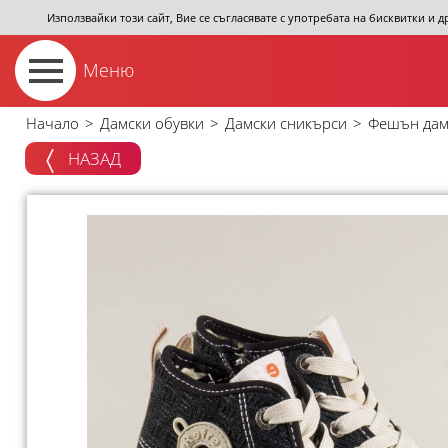
Използвайки този сайт, Вие се съгласявате с употребата на бисквитки и 
Меню
Начало
>
Дамски обувки
>
Дамски сникърси
>
Фешън дамс
НАЗАД