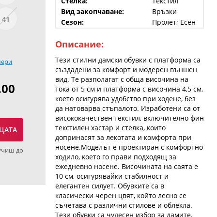
Стелка:
Текстил
Вид закопчаване:
Връзки
41
Сезон:
Пролет; Есен
Описание:
Тези стилни дамски обувки с платформа са
мери
създадени за комфорт и модерен външен
вид. Те разполагат с обща височина на
.00
тока от 5 см и платформа с височина 4,5 см,
което осигурява удобство при ходене, без
да натоварва стъпалото. Изработени са от
висококачествен текстил, включително фин
текстилен хастар и стелка, които
ЦАТА
допринасят за лекотата и комфорта при
носене.Моделът е проектиран с комфортно
учиш до
ходило, което го прави подходящ за
ежедневно носене. Височината на саята е
10 см, осигурявайки стабилност и
елегантен силует. Обувките са в
класически черен цвят, който лесно се
съчетава с различни стилове и облекла.
Тези обувки са чудесен избор за дамите,