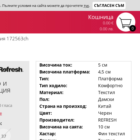
СЪГЛАСЕН СЪМ
та. Пълните условия на сайта можете да прочетете
тук
.
Кошница
0.00 €
0
0.00 лв.
ция 172563ch
Височина ток:
5 см
Височина платформа:
4,5 см
Тип:
Платформа
 и
Тип ходило:
Комфортно
ция
Материал:
Текстил
Пол:
Дамски
0 гласа
Страна на произход:
Китай
Цвят:
Черен
е
Производител:
REFRESH
:
Височина на саята:
10 см
Хастар:
Фин текстил
37