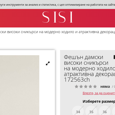
други инструменти за анализ и статистика, с цел оптимизиране на работата на сай
ки високи сникърси на модерно ходило и атрактивна декора
Фешън дамски
високи сникърси
на модерно ходило
атрактивна декора
172563ch
няма
/ 
Влезте, за да оценит
Изберете размер
34
35
36