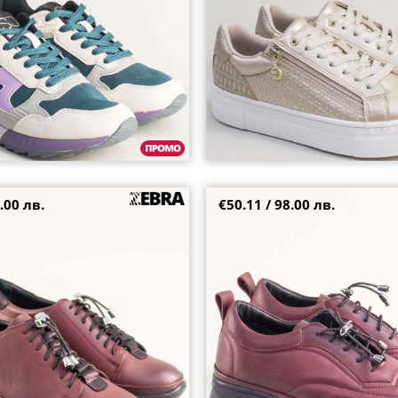
.00 лв.
€50.11 / 98.00 лв.
ски обувки на платформа в
Естествена кожа дамски обувки 
чни връзки 4500bd
ластични връзки 040925bd
36
37
38
39
40