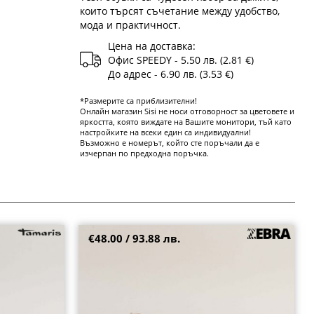
които търсят съчетание между удобство,
мода и практичност.
Цена на доставка:
Офис SPEEDY - 5.50 лв. (2.81 €)
До адрес - 6.90 лв. (3.53 €)
*Размерите са приблизителни!
Онлайн магазин Sisi не носи отговорност за цветовете и
яркостта, която виждате на Вашите монитори, тъй като
настройките на всеки един са индивидуални!
Възможно е номерът, който сте поръчали да е
изчерпан по предходна поръчка.
€48.00 / 93.88 лв.
RIS на равно
Модерни дамски сребърни сникърси от
естествена кожа e037-asr
36
37
38
39
40