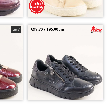
€99.70 / 195.00 лв.
 ходило еко
RIEKER комфортни черни дамски сникърси с
леопардов ефект n1301-01
36
37
38
39
41