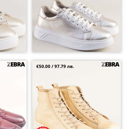
+2
€50.00 / 97.79 лв.
в бордо с
Високи дамски кожени кецове на комфортно
ходило в бежов цвят sp818737bj
40