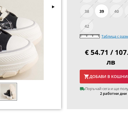
38
39
40
42
Таблица с раз
€ 54.71 / 107
лв
ДОБАВИ В КОШНИ
Поръчай сега и ще пол
2 работни дни