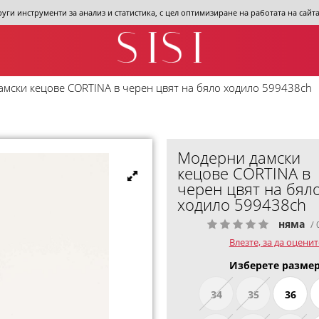
други инструменти за анализ и статистика, с цел оптимизиране на работата на сай
мски кецове CORTINA в черен цвят на бяло ходило 599438ch
Модерни дамски
кецове CORTINA в
черен цвят на бял
ходило 599438ch
няма
/ 
Влезте, за да оценит
Изберете размер
34
35
36