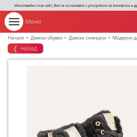
Използвайки този сайт, Вие се съгласявате с употребата на бисквитки и 
Меню
Начало
>
Дамски обувки
>
Дамски сникърси
>
Модерни да
НАЗАД