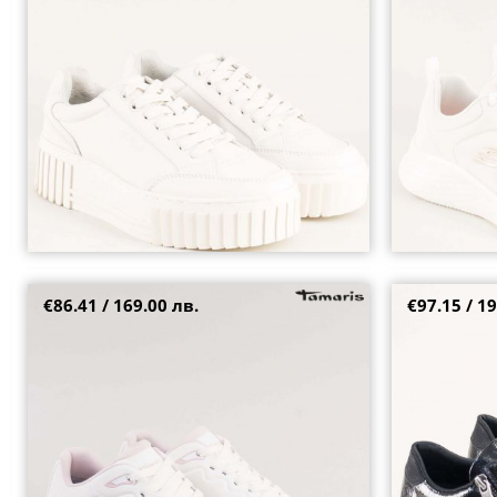
40
40
€86.41 / 169.00 лв.
€97.15 / 19
Дамски равни сникърси Tamaris в бял цвят на
Модерни дамск
комфортно ходило 123757b
платформа и д
38
39
36
38