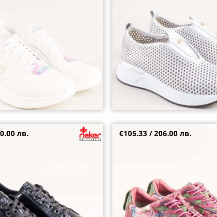
41
42
0.00 лв.
€105.33 / 206.00 лв.
и сникърси RIEKER на
Розови дамски сникърси с флор
искретен цип n2501-00
платформа LAURA VITA 0007156r
36
39
40