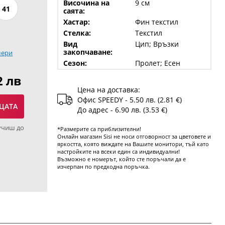
Височина на
9 см
41
саята:
Хастар:
Фин текстил
Стелка:
Текстил
Вид
Цип; Връзки
закопчаване:
мери
Сезон:
Пролет; Есен
2 лв
Цена на доставка:
Офис SPEEDY - 5.50 лв. (2.81 €)
ЦАТА
До адрес - 6.90 лв. (3.53 €)
учиш до
*Размерите са приблизителни!
Онлайн магазин Sisi не носи отговорност за цветовете и
яркостта, която виждате на Вашите монитори, тъй като
настройките на всеки един са индивидуални!
Възможно е номерът, който сте поръчали да е
изчерпан по предходна поръчка.