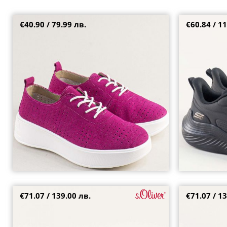
€40.90 / 79.99 лв.
€60.84 / 11
Фешън дамски сникърси в цикламен цвят на
Комфортни дам
бяла платформа 595003vck
връзки SKECHE
38
39
36
36.5
38.
€71.07 / 139.00 лв.
€71.07 / 13
Модерни дамски сникърси S.Oliver в бежов
Бели дамски м
цвят на платформа 523662bj
стелка 150047