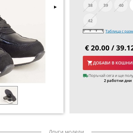
38
39
40
42
Таблица с раз
€ 20.00 / 39.1
ДОБАВИ В КОШНИ
Поръчай сега и ще пол
2 работни дни
Други модели