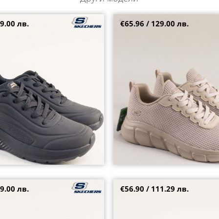
9.00 лв.
€65.96 / 129.00 лв.
ски сникърси в черен цвят с
Олекотени дамски сникърси SK
RS 117485ch
платформа с ефектен текстил в
117346bj
5
37
38
38.5
39
40
42
9.00 лв.
€56.90 / 111.29 лв.
аратонки Skechers с мемори
Дамски сникърси с перфорация 
nb
кожа 521560sr