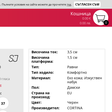
СЪГЛАСЕН СЪМ
та. Пълните условия на сайта можете да прочетете
тук
.
Кошница
0.00 €
0
0.00 лв.
Височина ток:
3,5 см
Височина
1,5 см
платформа:
о
Тип:
Равни
Тип ходило:
Комфортно
Материал:
Еко кожа; Изкуствен
0 гласа
набук
е
Пол:
Дамски
Страна на
EU
:
произход:
Цвят:
Черен
37
Производител:
CORTINA