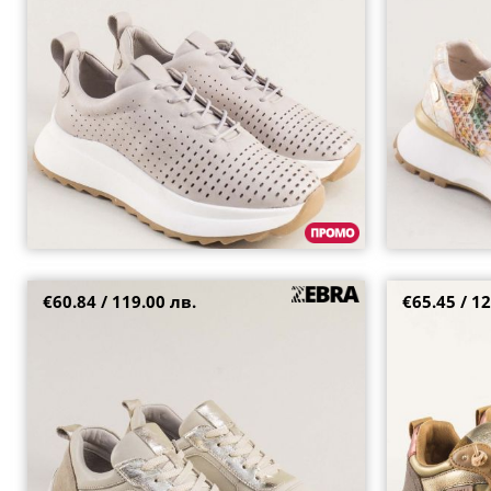
36
37
39
40
37
38
39
€60.84 / 119.00 лв.
€65.45 / 12
Бежови дамски сникърси със златисти
Дамски кожени
акценти на платформа 903bjzl
цвят с бронзов
39
36
40