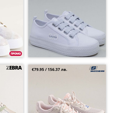
40
€79.95 / 156.37 лв.
и в пъстри
Текстилни дамски сникърси в бежов цвят с
6881bjz
Memory пяна 129470bj
36
39
39.5