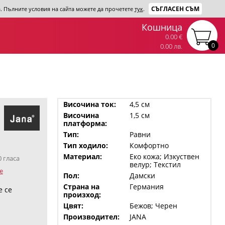
СЪГЛАСЕН СЪМ
та. Пълните условия на сайта можете да прочетете
тук
.
Кошница
0.00 €
0
0.00 лв.
Височина ток:
4,5 см
Височина
1,5 см
платформа:
Тип:
Равни
Тип ходило:
Комфортно
Материал:
Еко кожа; Изкуствен
0 гласа
велур; Текстил
е
Пол:
Дамски
Страна на
Германия
е се
произход:
Цвят:
Бежов; Черен
Производител:
JANA