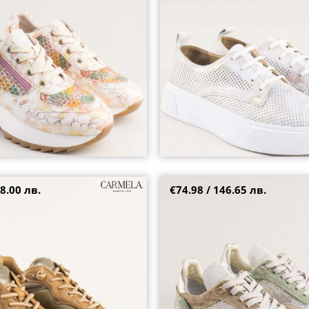
40
39
8.00 лв.
€74.98 / 146.65 лв.
 сникърси CARMELA в кавяв
Екстравагантни дамски сникърс
 ефект car161839k
цветове на модерна платформа 
38