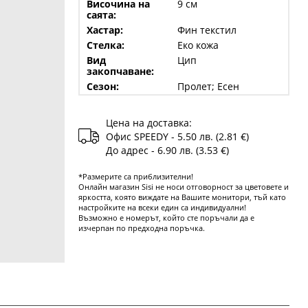
Височина на
9 см
саята:
Хастар:
Фин текстил
Стелка:
Еко кожа
Вид
Цип
закопчаване:
Сезон:
Пролет; Есен
Цена на доставка:
Офис SPEEDY - 5.50 лв. (2.81 €)
До адрес - 6.90 лв. (3.53 €)
*Размерите са приблизителни!
Онлайн магазин Sisi не носи отговорност за цветовете и
яркостта, която виждате на Вашите монитори, тъй като
настройките на всеки един са индивидуални!
Възможно е номерът, който сте поръчали да е
изчерпан по предходна поръчка.