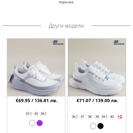
поръчка.
Други модели
€69.95 / 136.81 лв.
€71.07 / 139.00 лв.
37.5
39
39.5
+2
36.5
37
38
39
39.5
40