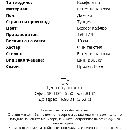
Тип ходило:
Комфортно
Материал:
Естествена кожа
Пол:
Дамски
Страна на произход:
Турция
Цвят:
Бежов; Кафяво
Производител:
ТУРЦИЯ
Височина на саята:
10 см
Хастар:
Фин текстил
Стелка:
Естествена кожа
Вид закопчаване:
Цип; Връзки
Сезон:
Пролет; Есен
Цена на доставка:
Офис SPEEDY - 5.50 лв. (2.81 €)
До адрес - 6.90 лв. (3.53 €)
*Размерите са приблизителни!
Онлайн магазин Sisi не носи отговорност за цветовете и яркостта, която
виждате на Вашите монитори, тъй като настройките на всеки един са
индивидуални!
Възможно е номерът, който сте поръчали да е изчерпан по предходна