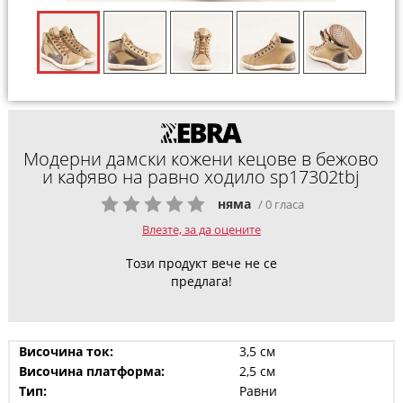
Модерни дамски кожени кецове в бежово
и кафяво на равно ходило sp17302tbj
няма
/ 0 гласа
Влезте, за да оцените
Този продукт вече не се
предлага!
Височина ток:
3,5 см
Височина платформа:
2,5 см
Тип:
Равни