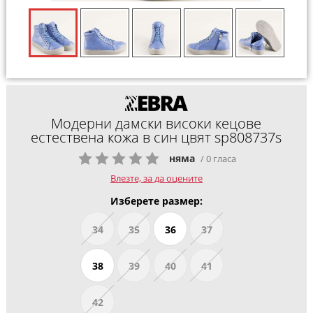
Модерни дамски високи кецове
естествена кожа в син цвят sp808737s
няма
/ 0 гласа
Влезте, за да оцените
Изберете размер:
34
35
36
37
38
39
40
41
42