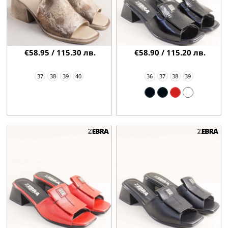
€58.95 / 115.30 лв.
€58.90 / 115.20 лв.
37
38
39
40
36
37
38
39