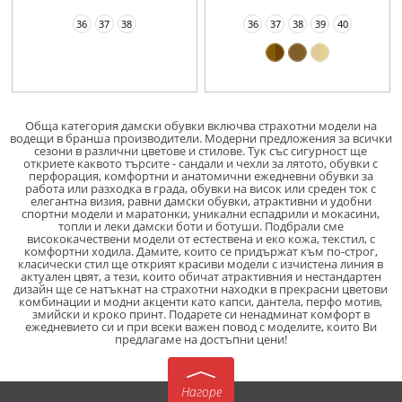
36
37
38
36
37
38
39
40
Oбща категория дамски обувки включва страхотни модели на
водещи в бранша производители. Модерни предложения за всички
сезони в различни цветове и стилове. Тук със сигурност ще
откриете каквото търсите - сандали и чехли за лятото, обувки с
перфорация, комфортни и анатомични ежедневни обувки за
работа или разходка в града, обувки на висок или среден ток с
елегантна визия, равни дамски обувки, атрактивни и удобни
спортни модели и маратонки, уникални еспадрили и мокасини,
топли и леки дамски боти и ботуши. Подбрали сме
висококачествени модели от естествена и еко кожа, текстил, с
комфортни ходила. Дамите, които се придържат към по-строг,
класически стил ще открият красиви модели с изчистена линия в
актуален цвят, а тези, които обичат атрактивния и нестандартен
дизайн ще се натъкнат на страхотни находки в прекрасни цветови
комбинации и модни акценти като капси, дантела, перфо мотив,
змийски и кроко принт. Подарете си ненадминат комфорт в
ежедневието си и при всеки важен повод с моделите, които Ви
предлагаме на достъпни цени!
Нагоре