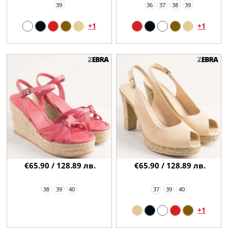
39
36
37
38
39
+1
+1
€65.90 / 128.89 лв.
€65.90 / 128.89 лв.
38
39
40
37
39
40
+1