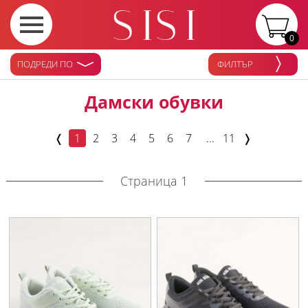
0
ПОДРЕДИ ПО
ФИЛТЪР
Дамски обувки
❬
1
2
3
4
5
6
7
...
11
❭
Страница 1