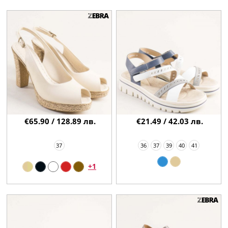
€65.90 / 128.89 лв.
€21.49 / 42.03 лв.
37
36
37
39
40
41
+1