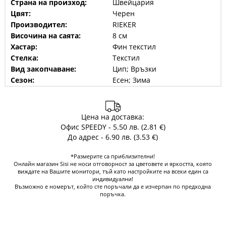
Страна на произход:
Швейцария
Цвят:
Черен
Производител:
RIEKER
Височина на саята:
8 см
Хастар:
Фин текстил
Стелка:
Текстил
Вид закопчаване:
Цип; Връзки
Сезон:
Есен; Зима
Цена на доставка:
Офис SPEEDY - 5.50 лв. (2.81 €)
До адрес - 6.90 лв. (3.53 €)
*Размерите са приблизителни!
Онлайн магазин Sisi не носи отговорност за цветовете и яркостта, която
виждате на Вашите монитори, тъй като настройките на всеки един са
индивидуални!
Възможно е номерът, който сте поръчали да е изчерпан по предходна
поръчка.