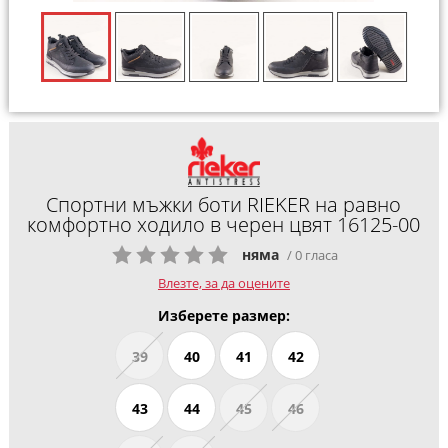
Спортни мъжки боти RIEKER на равно
комфортно ходило в черен цвят 16125-00
няма
/ 0 гласа
Влезте, за да оцените
Изберете размер:
39
40
41
42
43
44
45
46