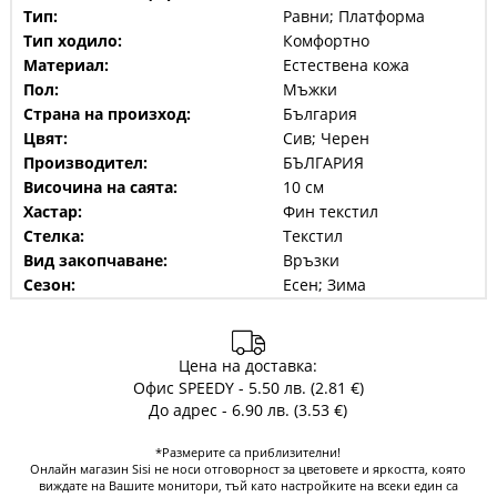
Тип:
Равни; Платформа
Тип ходило:
Комфортно
Материал:
Естествена кожа
Пол:
Мъжки
Страна на произход:
България
Цвят:
Сив; Черен
Производител:
БЪЛГАРИЯ
Височина на саята:
10 см
Хастар:
Фин текстил
Стелка:
Текстил
Вид закопчаване:
Връзки
Сезон:
Есен; Зима
Цена на доставка:
Офис SPEEDY - 5.50 лв. (2.81 €)
До адрес - 6.90 лв. (3.53 €)
*Размерите са приблизителни!
Онлайн магазин Sisi не носи отговорност за цветовете и яркостта, която
виждате на Вашите монитори, тъй като настройките на всеки един са