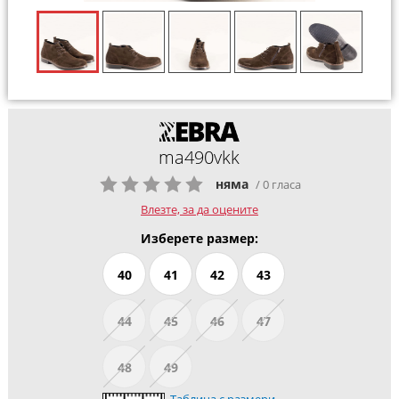
ma490vkk
няма
/ 0 гласа
Влезте, за да оцените
Изберете размер:
40
41
42
43
44
45
46
47
48
49