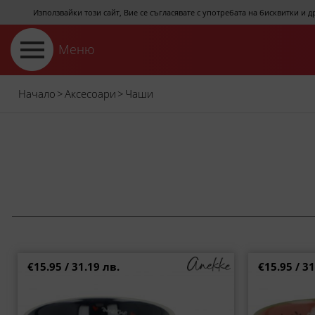
Използвайки този сайт, Вие се съгласявате с употребата на бисквитки и 
Меню
Начало
>
Аксесоари
>
Чаши
€15.95 / 31.19 лв.
€15.95 / 31
Порцеланова синя чаша на Anekke от
Чаша за кафе
колекцията Eikon с интересен принт an42475-
ц
105