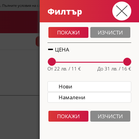
СЪГЛАСЕН СЪМ
та. Пълните условия на сайта можете да прочетете
тук
.
Филтър
Кошница
0.00 €
0
0.00 лв.
ПОКАЖИ
ИЗЧИСТИ
ПОДРЕДИ ПО
ФИЛТЪР
ЦЕНА
От 22 лв. / 11 €
До 31 лв. / 16 €
Нови
Намалени
ПОКАЖИ
ИЗЧИСТИ