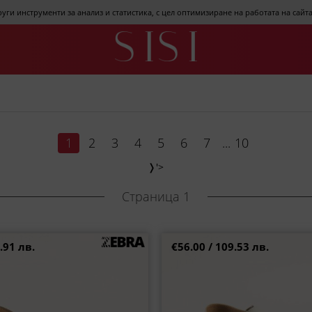
други инструменти за анализ и статистика, с цел оптимизиране на работата на сай
1
2
3
4
5
6
7
...
10
❭
'>
Страница 1
.91 лв.
€56.00 / 109.53 лв.
евни дамски обувки в модерен
Кожени дамски сандали на 
зелен цвят k5612z
модерен зелен цвят f
38
39
40
41
36
37
38
39
4