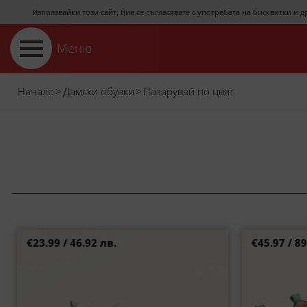
Използвайки този сайт, Вие се съгласявате с употребата на бисквитки и 
Меню
Начало
>
Дамски обувки
>
Пазарувай по цвят
€23.99 / 46.92 лв.
€45.97 / 89
Текстилни дамски маратонки в модерен зелен
Zebra ежедн
цвят 014352z
36
37
38
39
40
37