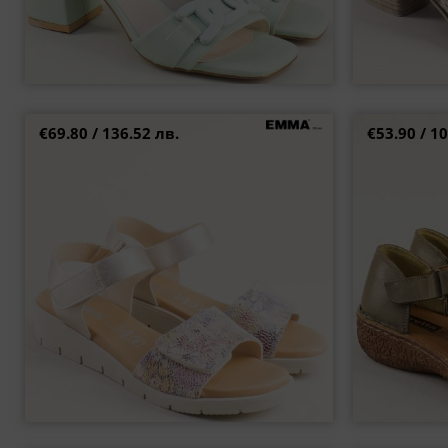
€69.80 / 136.52 лв.
€53.90 / 10
EMMA испански сандали с цветна каишка на
LORETTA дамс
клин ходило e25769zlps1
бежови
38
40
41
36
37