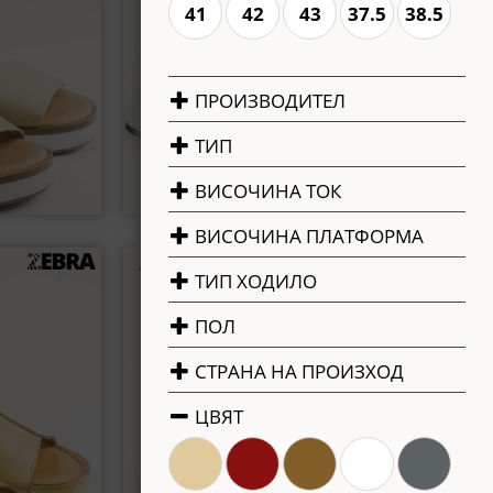
41
42
43
37.5
38.5
ПРОИЗВОДИТЕЛ
ТИП
ВИСОЧИНА ТОК
ВИСОЧИНА ПЛАТФОРМА
€59.80 / 116.96 лв.
вно ходило в
EMMA бежови дамски сандали с флорални
ТИП ХОДИЛО
 k5702z
мотиви e25768bjps
ПОЛ
0
37
41
СТРАНА НА ПРОИЗХОД
ЦВЯТ