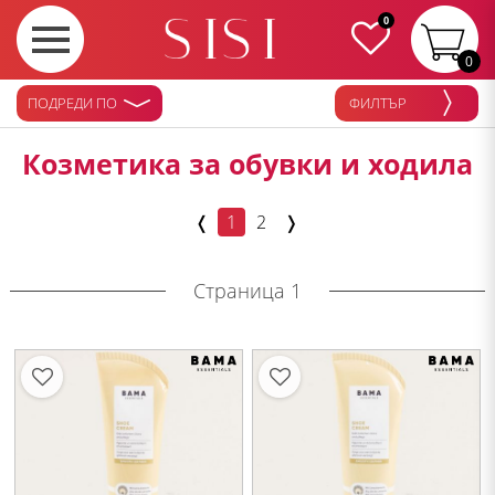
0
0
ПОДРЕДИ ПО
ФИЛТЪР
Козметика за обувки и ходила
❬
1
2
❭
Страница 1