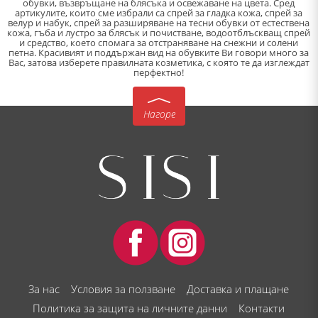
обувки, възвръщане на блясъка и освежаване на цвета. Сред
артикулите, които сме избрали са спрей за гладка кожа, спрей за
велур и набук, спрей за разширяване на тесни обувки от естествена
кожа, гъба и лустро за блясък и почистване, водоотблъскващ спрей
и средство, което спомага за отстраняване на снежни и солени
петна. Красивият и поддържан вид на обувките Ви говори много за
Вас, затова изберете правилната козметика, с която те да изглеждат
перфектно!
Нагоре
За нас
Условия за ползване
Доставка и плащане
Политика за защита на личните данни
Контакти