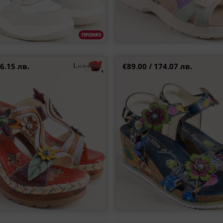
6.15 лв.
€89.00 / 174.07 лв.
дамски чехли на френския
Цветни дамски сандали LA
тел LAURA VITA на висок ток
атрактивен дизайн на платфо
0006823ps
37
38
39