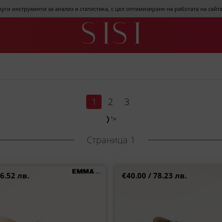
други инструменти за анализ и статистика, с цел оптимизиране на работата на сай
1
2
3
❭
'>
Страница 1
6.52 лв.
€40.00 / 78.23 лв.
и сандали с цветна каишка на
Черни дамски сандали LORETTA
н ходило e25769zlps1
кожа l5317chps
38
40
41
38
40
41