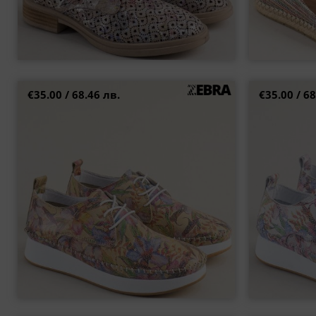
€35.00 / 68.46 лв.
€35.00 / 68
Атрактивни дамски обувки с цветна визия на
Комфортни да
комфортно ходило 24227bjps
37
38
40