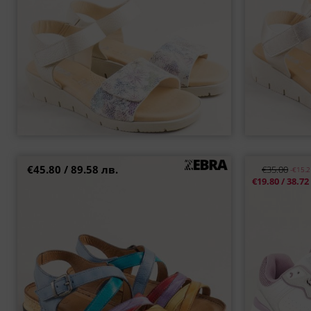
€45.80 / 89.58 лв.
€35.00
-€15.
Цветни дамски сандали KARYOKA на равно
CORTINA дамс
€19.80 / 38.72
ходило естествена кожа k1712ssps
37
40