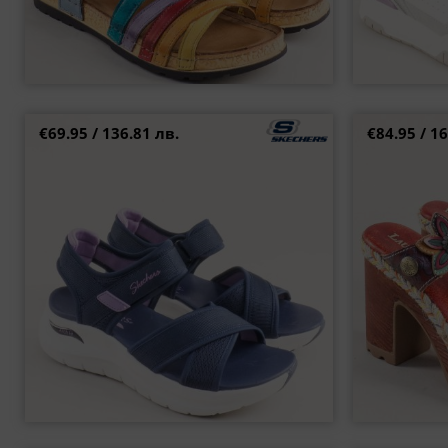
€69.95 / 136.81 лв.
€84.95 / 16
SKECHERS тренд дамски сандали в син и лилав
Цветни 
цвят на модерна платформа 164078s
производи
37