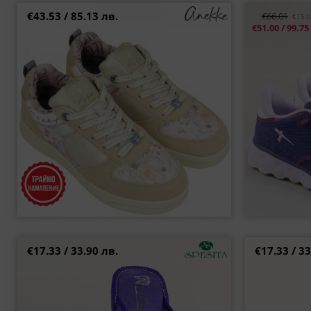
€43.53 / 85.13 лв.
€66.01
-€15.
Тренд дамски сникърси ANEKKE в бежов цвят
Лилави дамск
€51.00 / 99.75
с цветен принт 40380-x78
р
36
€17.33 / 33.90 лв.
€17.33 / 33
Равни български дамски пантофи в лилав
Лилави дамск
цвят 24120l
36