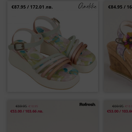
€87.95 / 172.01 лв.
€84.95 / 16
Атрактивни дамски сандали ANEKKE с цветни
Пъстри дамс
каишки и цветно ходило 42371-x26
каишки
39
40
41
€69.95
€69.95
-€16.95
-€16.
Тренд дамски сникърси в бежово и бяло на
Фешън дамски
€53.00 / 103.66 лв.
€53.00 / 103.6
атрактивно ходило с връзки 172404bj
атрак
36
37
38
39