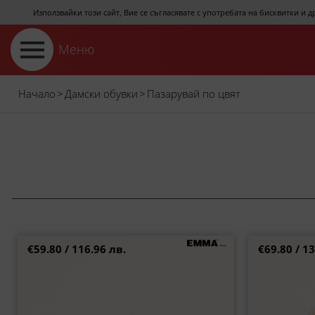
Използвайки този сайт, Вие се съгласявате с употребата на бисквитки и 
Меню
Начало
>
Дамски обувки
>
Пазарувай по цвят
€59.80 / 116.96 лв.
€69.80 / 13
EMMA бежови дамски сандали с флорални
EMMA испанск
мотиви e25768bjps
кли
37
41