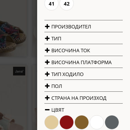
41
42
ПРОИЗВОДИТЕЛ
ТИП
ВИСОЧИНА ТОК
ВИСОЧИНА ПЛАТФОРМА
€89.95 / 175.93 лв.
A с велкро
Цветни дамски сандали LAURA VITA на
ТИП ХОДИЛО
о 8-28662-990
платформа с атрактивен дизайн 0007718kps
ПОЛ
38
39
СТРАНА НА ПРОИЗХОД
ЦВЯТ