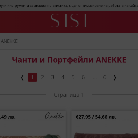
други инструменти за анализ и статистика, с цел оптимизиране на работата на сай
 ANEKKE
Чанти и Портфейли ANEKKE
❬
1
2
3
4
5
6
...
6
❭
Страница 1
.49 лв.
€27.95 / 54.66 лв.
 портмоне с атрактивен дизайн
Дизайнерско дамско портмо
три цветове p43719-016
капаче в цвят бордо p43