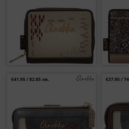
€41.95 / 82.05 лв.
€37.95 / 74
Елегантно дамско портмоне Anekke Tulip с
Малко дам
дизайнерска визия p43709-912
дизайнерски п
+5