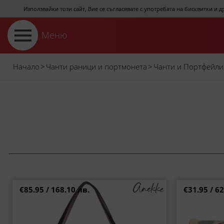
Използвайки този сайт, Вие се съгласявате с употребата на бисквитки и 
Меню
Начало
>
Чанти раници и портмонета
>
Чанти и Портфейли
€85.95 / 168.10 лв.
€31.95 / 62
Дамска чанта за рамо Anekke с елегантна
ANEKKE дамско
визия и модерен дизайнерски стил ch43622-
в пъс
453