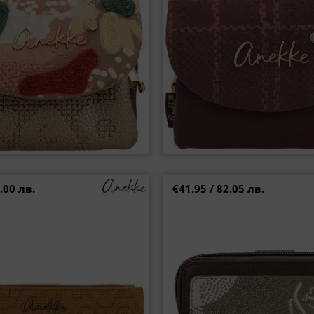
.00 лв.
€41.95 / 82.05 лв.
мски порфейл ANEKKE в кафяв
p43839-912
одерен дизайн p43609-906