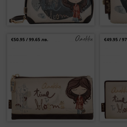
€50.95 / 99.65 лв.
€49.95 / 97
Anekke Tulip елегантно голямо портмоне с
Anekke Tulip 
дизайнерска визия и RFID защита p43709-906
флорален пр
+5