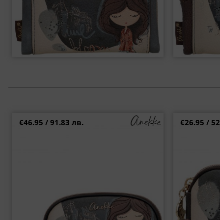
€46.95 / 91.83 лв.
€26.95 / 52
Дамски несесер Anekke Tulip с удобна дръжка
Малко дам
и дизайнерски флорален мотив p43709-709
артистичен 