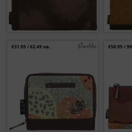
€31.95 / 62.49 лв.
€50.95 / 99
Стилно малко портмоне Anekke Tulip Odyssey
Елегантно 
с отличителен дизайнерски принт p43839-903
Odyssey с
+1